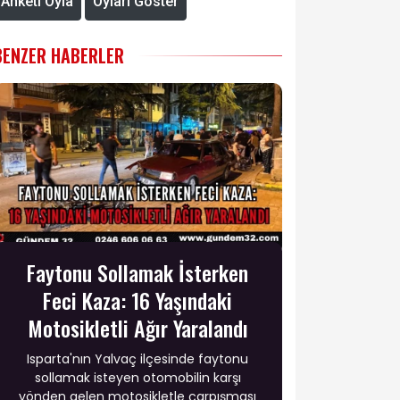
Anketi Oyla
Oyları Göster
BENZER HABERLER
Faytonu Sollamak İsterken
Feci Kaza: 16 Yaşındaki
Motosikletli Ağır Yaralandı
Isparta'nın Yalvaç ilçesinde faytonu
sollamak isteyen otomobilin karşı
yönden gelen motosikletle çarpışması