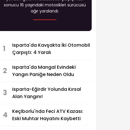
sonucu 16 yaşındaki motosiklet sürücüsü
ağır yaralandı.
Isparta'da Kavşakta İki Otomobil
1
Çarpıştı: 4 Yaralı
Isparta'da Mangal Evindeki
2
Yangın Paniğe Neden Oldu
Isparta-Eğirdir Yolunda Kırsal
3
Alan Yangını!
Keçiborlu'nda Feci ATV Kazası:
4
Eski Muhtar Hayatını Kaybetti