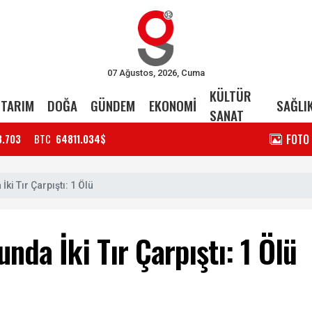
07 Ağustos, 2026, Cuma
KÜLTÜR
TARIM
DOĞA
GÜNDEM
EKONOMİ
SAĞLI
SANAT
FOTO
3.703
BTC
64811.034$
ki Tır Çarpıştı: 1 Ölü
nda İki Tır Çarpıştı: 1 Ölü