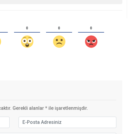
0
0
0
ktır. Gerekli alanlar
*
ile işaretlenmişdir.