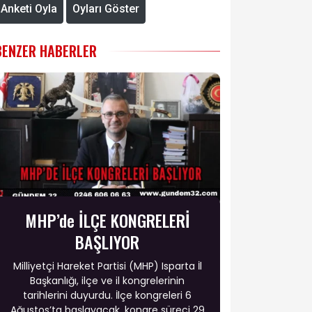
Anketi Oyla
Oyları Göster
BENZER HABERLER
MHP’de İLÇE KONGRELERİ
BAŞLIYOR
Milliyetçi Hareket Partisi (MHP) Isparta İl
Başkanlığı, ilçe ve il kongrelerinin
tarihlerini duyurdu. İlçe kongreleri 6
Ağustos’ta başlayacak, kongre süreci 29