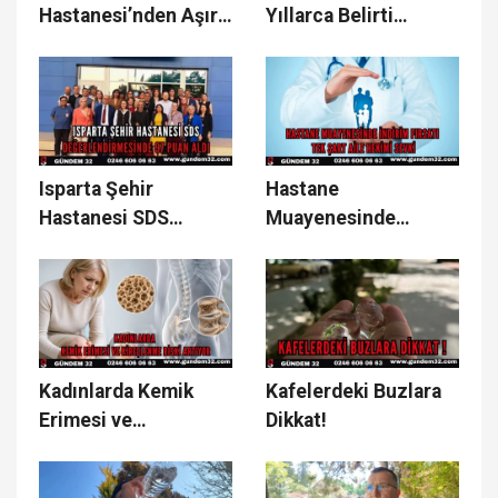
Hastanesi’nden Aşırı
Yıllarca Belirti
Sıcak Uyarısı
Vermeden
İlerleyebiliyor
Isparta Şehir
Hastane
Hastanesi SDS
Muayenesinde
Değerlendirmesinde
İndirim Fırsatı: Tek
97 Puan Aldı
Şart Aile Hekimi
Sevki
Kadınlarda Kemik
Kafelerdeki Buzlara
Erimesi ve
Dikkat!
Kireçlenme Riski
Artıyor