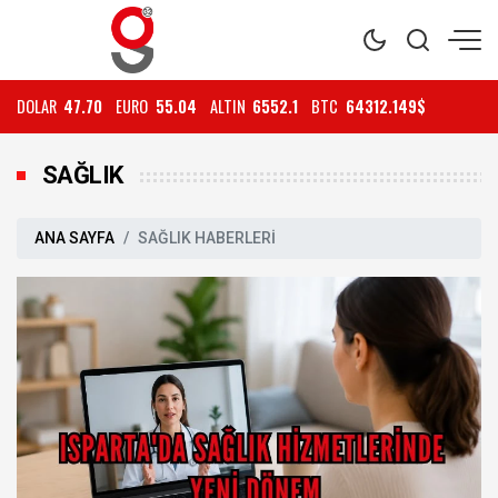
DOLAR
47.70
EURO
55.04
ALTIN
6552.1
BTC
64312.149$
SAĞLIK
ANA SAYFA
SAĞLIK HABERLERİ