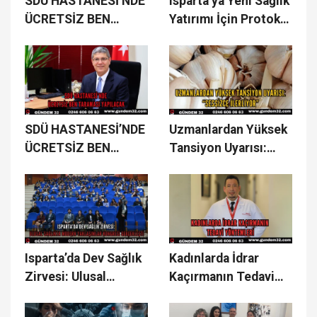
SDÜ HASTANESİ’NDE
Isparta’ya Yeni Sağlık
ÜCRETSİZ BEN
Yatırımı İçin Protokol
TARAMASI YAPILDI
İmzalandı
SDÜ HASTANESİ’NDE
Uzmanlardan Yüksek
ÜCRETSİZ BEN
Tansiyon Uyarısı:
TARAMASI
“Sessizce İlerliyor”
YAPILACAK
Isparta’da Dev Sağlık
Kadınlarda İdrar
Zirvesi: Ulusal
Kaçırmanın Tedavi
Sağlıkta Modern
Yöntemleri
Yaklaşımlar Kongresi