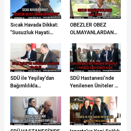
Sıcak Havada Dikkat:
OBEZLER OBEZ
"Susuzluk Hayati
OLMAYANLARDAN
Organları Vuruyor"
DAHA MUTLU
SDÜ ile Yeşilay’dan
SDÜ Hastanesi’nde
Bağımlılıkla
Yenilenen Üniteler ve
Mücadelede Güç
Yeni Nesil Cihaz
Birliği
Hizmete Açıldı