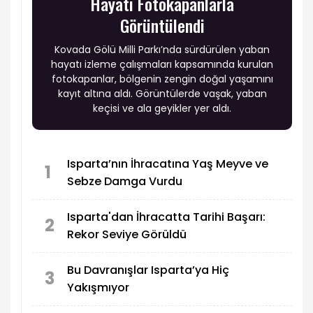
Hayatı Fotokapanlarla
Görüntülendi
Kovada Gölü Milli Parkı’nda sürdürülen yaban
hayatı izleme çalışmaları kapsamında kurulan
fotokapanlar, bölgenin zengin doğal yaşamını
kayıt altına aldı. Görüntülerde vaşak, yaban
keçisi ve ala geyikler yer aldı.
Isparta’nın İhracatına Yaş Meyve ve
1
Sebze Damga Vurdu
Isparta'dan İhracatta Tarihi Başarı:
2
Rekor Seviye Görüldü
Bu Davranışlar Isparta’ya Hiç
3
Yakışmıyor