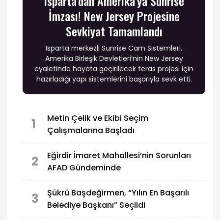
Isparta’dan Amerika’ya Sunrise
İmzası! New Jersey Projesine
Sevkiyat Tamamlandı
Isparta merkezli Sunrise Cam Sistemleri,
Amerika Birleşik Devletleri’nin New Jersey
eyaletinde hayata geçirilecek teras projesi için
hazırladığı yapı sistemlerini başarıyla sevk etti.
Metin Çelik ve Ekibi Seçim
1
Çalışmalarına Başladı
Eğirdir İmaret Mahallesi’nin Sorunları
2
AFAD Gündeminde
Şükrü Başdeğirmen, “Yılın En Başarılı
3
Belediye Başkanı” Seçildi