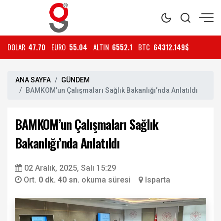
DOLAR
47.70
EURO
55.04
ALTIN
6552.1
BTC
64312.149$
ANA SAYFA
GÜNDEM
BAMKOM’un Çalışmaları Sağlık Bakanlığı’nda Anlatıldı
BAMKOM’un Çalışmaları Sağlık
Bakanlığı’nda Anlatıldı
02 Aralık, 2025, Salı 15:29
Ort.
0 dk. 40 sn.
okuma süresi
Isparta