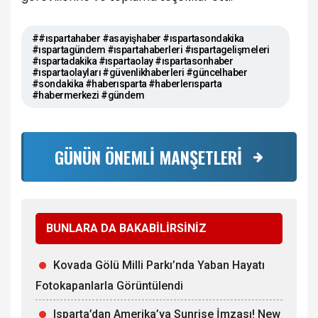
##ıspartahaber #asayişhaber #ıspartasondakika
#ıspartagündem #ıspartahaberleri #ıspartagelişmeleri
#ıspartadakika #ıspartaolay #ıspartasonhaber
#ıspartaolayları #güvenlikhaberleri #güncelhaber
#sondakika #haberısparta #haberlerısparta
#habermerkezi #gündem
GÜNÜN ÖNEMLİ MANŞETLERİ
BUNLARA DA BAKABİLİRSİNİZ
Kovada Gölü Milli Parkı’nda Yaban Hayatı
Fotokapanlarla Görüntülendi
Isparta’dan Amerika’ya Sunrise İmzası! New