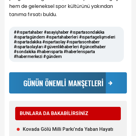
hem de geleneksel spor kültürünü yakından
tanıma fırsatı buldu.
##ıspartahaber #asayişhaber #ıspartasondakika
#ıspartagündem #ıspartahaberleri #ıspartagelişmeleri
#ıspartadakika #ıspartaolay #ıspartasonhaber
#ıspartaolayları #güvenlikhaberleri #güncelhaber
#sondakika #haberısparta #haberlerısparta
#habermerkezi #gündem
GÜNÜN ÖNEMLİ MANŞETLERİ
BUNLARA DA BAKABİLİRSİNİZ
Kovada Gölü Milli Parkı’nda Yaban Hayatı