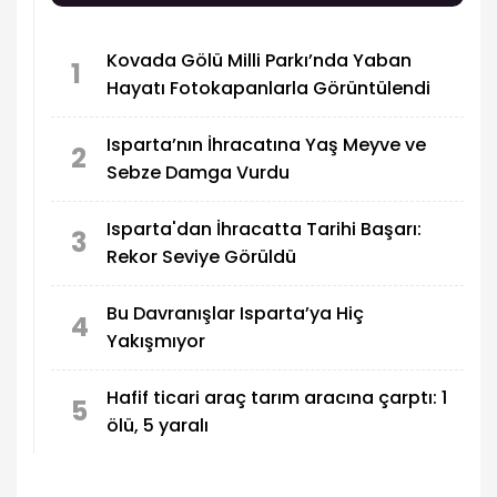
Kovada Gölü Milli Parkı’nda Yaban
1
Hayatı Fotokapanlarla Görüntülendi
Isparta’nın İhracatına Yaş Meyve ve
2
Sebze Damga Vurdu
Isparta'dan İhracatta Tarihi Başarı:
3
Rekor Seviye Görüldü
Bu Davranışlar Isparta’ya Hiç
4
Yakışmıyor
Hafif ticari araç tarım aracına çarptı: 1
5
ölü, 5 yaralı