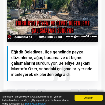
Eğirdir Belediyesi, ilçe genelinde peyzaj
düzenleme, ağaç budama ve ot biçme
çalışmalarını sürdürüyor. Belediye Başkanı
Mustafa Özer, sahadaki çalışmaları yerinde
inceleyerek ekiplerden bilgi aldı.
A+
A-
Sitemizden en iyi şekilde faydalanabilmeniz için çerezler
Anladım
kullanılmaktadır. Bu siteye giriş yaparak çerez kullanımını kabul
Anasayfa
Yazarlar
Haber Ara
İhbar Hattı
Menu
etmiş sayılıyorsunuz.
Daha Fazla Bilgi Al