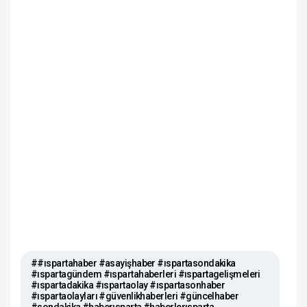
##ıspartahaber #asayişhaber #ıspartasondakika
#ıspartagündem #ıspartahaberleri #ıspartagelişmeleri
#ıspartadakika #ıspartaolay #ıspartasonhaber
#ıspartaolayları #güvenlikhaberleri #güncelhaber
#sondakika #haberısparta #haberlerısparta