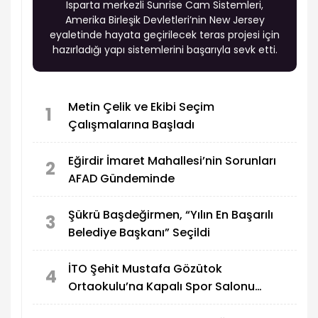
Isparta merkezli Sunrise Cam Sistemleri,
Amerika Birleşik Devletleri’nin New Jersey
eyaletinde hayata geçirilecek teras projesi için
hazırladığı yapı sistemlerini başarıyla sevk etti.
Metin Çelik ve Ekibi Seçim
1
Çalışmalarına Başladı
Eğirdir İmaret Mahallesi’nin Sorunları
2
AFAD Gündeminde
Şükrü Başdeğirmen, “Yılın En Başarılı
3
Belediye Başkanı” Seçildi
İTO Şehit Mustafa Gözütok
4
Ortaokulu’na Kapalı Spor Salonu
Yapılıyor