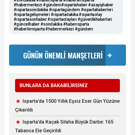
#habermerkezi #gündem#ıspartahaber #asayişhaber
#ıspartasondakika #ıspartagündem #ıspartahaberleri
#ıspartagelişmeleri #ıspartadakika #ıspartaolay
#ıspartasonhaber #ıspartaolayları #güvenlikhaberleri
#güncelhaber #sondakika #haberısparta
#haberlerısparta #habermerkezi #gündem
GÜNÜN ÖNEMLİ MANŞETLERİ
BUNLARA DA BAKABİLİRSİNİZ
Isparta’da 1500 Yıllık Eşsiz Eser Gün Yüzüne
Çıkarıldı
Isparta’da Kaçak Silaha Büyük Darbe: 165
Tabanca Ele Geçirildi