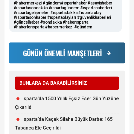
#habermerkezi #gündem#ıspartahaber #asayişhaber
#ıspartasondakika #ıspartagündem #ıspartahaberleri
#ıspartagelişmeleri #ıspartadakika #ıspartaolay
#ıspartasonhaber #ıspartaolayları #güvenlikhaberleri
#güncelhaber #sondakika #haberısparta
#haberlerısparta #habermerkezi #gündem
GÜNÜN ÖNEMLİ MANŞETLERİ
BUNLARA DA BAKABİLİRSİNİZ
Isparta’da 1500 Yıllık Eşsiz Eser Gün Yüzüne
Çıkarıldı
Isparta’da Kaçak Silaha Büyük Darbe: 165
Tabanca Ele Geçirildi