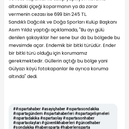
altındaki çiçeği koparmanın ya da zarar
vermenin cezası ise 699 bin 245 TL.
Sandıklı Dağcılık ve Doğa Sporları Kulüp Başkanı
Asım Yıldız yaptığı açıklamada, "Bu ayı gülü
denilen şakayıklar her sene bur da bu bölgede bu
mevsimde açar. Endemik bir bitki türüdür. Ender
bir bitki türü olduğu için korumamız
gerekmektedir. Güllerin açtığı bu bölge yani
Gülyazı köyü fotokapanlar ile ayrıca koruma
altında" dedi.
##ıspartahaber #asayişhaber #ıspartasondakika
#ıspartagündem #ıspartahaberleri #ıspartagelişmeleri
#ıspartadakika #ıspartaolay #ıspartasonhaber
#ıspartaolayları #güvenlikhaberleri #güncelhaber
#sondakika #haberısparta #haberlerısparta