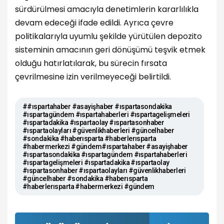
sürdürülmesi amacıyla denetimlerin kararlılıkla
devam edeceği ifade edildi. Ayrıca çevre
politikalarıyla uyumlu şekilde yürütülen depozito
sisteminin amacının geri dönüşümü teşvik etmek
olduğu hatırlatılarak, bu sürecin fırsata
çevrilmesine izin verilmeyeceği belirtildi.
##ıspartahaber #asayişhaber #ıspartasondakika
#ıspartagündem #ıspartahaberleri #ıspartagelişmeleri
#ıspartadakika #ıspartaolay #ıspartasonhaber
#ıspartaolayları #güvenlikhaberleri #güncelhaber
#sondakika #haberısparta #haberlerısparta
#habermerkezi #gündem#ıspartahaber #asayişhaber
#ıspartasondakika #ıspartagündem #ıspartahaberleri
#ıspartagelişmeleri #ıspartadakika #ıspartaolay
#ıspartasonhaber #ıspartaolayları #güvenlikhaberleri
#güncelhaber #sondakika #haberısparta
#haberlerısparta #habermerkezi #gündem