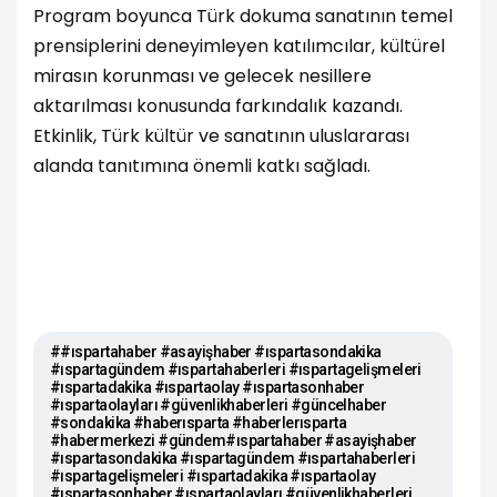
Program boyunca Türk dokuma sanatının temel
prensiplerini deneyimleyen katılımcılar, kültürel
mirasın korunması ve gelecek nesillere
aktarılması konusunda farkındalık kazandı.
Etkinlik, Türk kültür ve sanatının uluslararası
alanda tanıtımına önemli katkı sağladı.
##ıspartahaber #asayişhaber #ıspartasondakika
#ıspartagündem #ıspartahaberleri #ıspartagelişmeleri
#ıspartadakika #ıspartaolay #ıspartasonhaber
#ıspartaolayları #güvenlikhaberleri #güncelhaber
#sondakika #haberısparta #haberlerısparta
#habermerkezi #gündem#ıspartahaber #asayişhaber
#ıspartasondakika #ıspartagündem #ıspartahaberleri
#ıspartagelişmeleri #ıspartadakika #ıspartaolay
#ıspartasonhaber #ıspartaolayları #güvenlikhaberleri