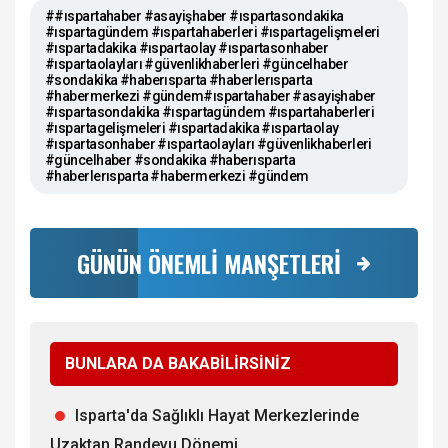
##ıspartahaber #asayişhaber #ıspartasondakika
#ıspartagündem #ıspartahaberleri #ıspartagelişmeleri
#ıspartadakika #ıspartaolay #ıspartasonhaber
#ıspartaolayları #güvenlikhaberleri #güncelhaber
#sondakika #haberısparta #haberlerısparta
#habermerkezi #gündem#ıspartahaber #asayişhaber
#ıspartasondakika #ıspartagündem #ıspartahaberleri
#ıspartagelişmeleri #ıspartadakika #ıspartaolay
#ıspartasonhaber #ıspartaolayları #güvenlikhaberleri
#güncelhaber #sondakika #haberısparta
#haberlerısparta #habermerkezi #gündem
GÜNÜN ÖNEMLİ MANŞETLERİ
BUNLARA DA BAKABİLİRSİNİZ
Isparta'da Sağlıklı Hayat Merkezlerinde
Uzaktan Randevu Dönemi