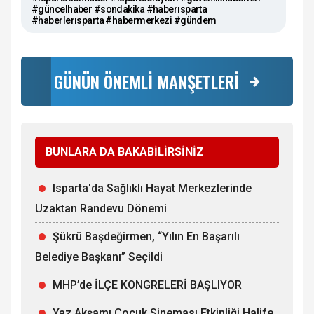
#güncelhaber #sondakika #haberısparta
#haberlerısparta #habermerkezi #gündem
GÜNÜN ÖNEMLİ MANŞETLERİ
BUNLARA DA BAKABİLİRSİNİZ
Isparta'da Sağlıklı Hayat Merkezlerinde
Uzaktan Randevu Dönemi
Şükrü Başdeğirmen, “Yılın En Başarılı
Belediye Başkanı” Seçildi
MHP’de İLÇE KONGRELERİ BAŞLIYOR
Yaz Akşamı Çocuk Sineması Etkinliği Halife