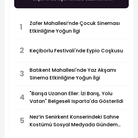
programda hem eğlendi hem de sinema keyfi
yaşadı.
Zafer Mahallesi’nde Çocuk Sineması
1
Etkinliğine Yoğun İlgi
2
Keçiborlu Festivali'nde Eypio Coşkusu
Batıkent Mahallesi'nde Yaz Akşamı
3
Sinema Etkinliğine Yoğun İlgi
"Barışa Uzanan Eller: İzi Barış, Yolu
4
Vatan" Belgeseli Isparta'da Gösterildi
Nez’in Senirkent Konserindeki Sahne
5
Kostümü Sosyal Medyada Gündem
Oldu