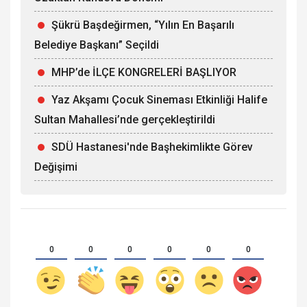
Şükrü Başdeğirmen, “Yılın En Başarılı
Belediye Başkanı” Seçildi
MHP’de İLÇE KONGRELERİ BAŞLIYOR
Yaz Akşamı Çocuk Sineması Etkinliği Halife
Sultan Mahallesi’nde gerçekleştirildi
SDÜ Hastanesi'nde Başhekimlikte Görev
Değişimi
0
0
0
0
0
0