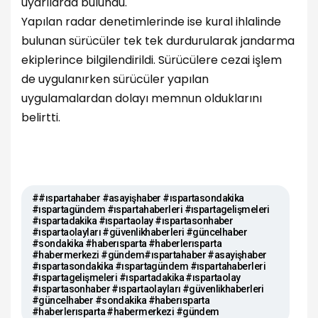
uyarılarda bulundu.
Yapılan radar denetimlerinde ise kural ihlalinde
bulunan sürücüler tek tek durdurularak jandarma
ekiplerince bilgilendirildi. Sürücülere cezai işlem
de uygulanırken sürücüler yapılan
uygulamalardan dolayı memnun olduklarını
belirtti.
##ıspartahaber #asayişhaber #ıspartasondakika
#ıspartagündem #ıspartahaberleri #ıspartagelişmeleri
#ıspartadakika #ıspartaolay #ıspartasonhaber
#ıspartaolayları #güvenlikhaberleri #güncelhaber
#sondakika #haberısparta #haberlerısparta
#habermerkezi #gündem#ıspartahaber #asayişhaber
#ıspartasondakika #ıspartagündem #ıspartahaberleri
#ıspartagelişmeleri #ıspartadakika #ıspartaolay
#ıspartasonhaber #ıspartaolayları #güvenlikhaberleri
#güncelhaber #sondakika #haberısparta
#haberlerısparta #habermerkezi #gündem