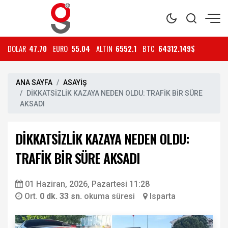
DOLAR
47.70
EURO
55.04
ALTIN
6552.1
BTC
64312.149$
ANA SAYFA
ASAYİŞ
DİKKATSİZLİK KAZAYA NEDEN OLDU: TRAFİK BİR SÜRE
AKSADI
DİKKATSİZLİK KAZAYA NEDEN OLDU:
TRAFİK BİR SÜRE AKSADI
01 Haziran, 2026, Pazartesi 11:28
Ort.
0 dk. 33 sn.
okuma süresi
Isparta