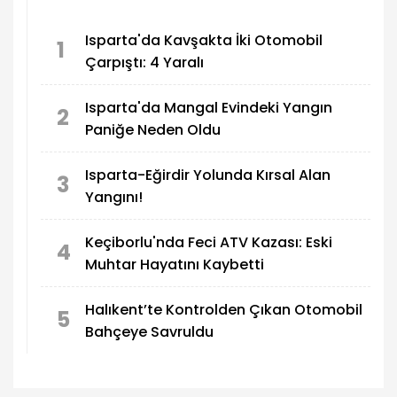
Isparta'da Kavşakta İki Otomobil
1
Çarpıştı: 4 Yaralı
Isparta'da Mangal Evindeki Yangın
2
Paniğe Neden Oldu
Isparta-Eğirdir Yolunda Kırsal Alan
3
Yangını!
Keçiborlu'nda Feci ATV Kazası: Eski
4
Muhtar Hayatını Kaybetti
Halıkent’te Kontrolden Çıkan Otomobil
5
Bahçeye Savruldu