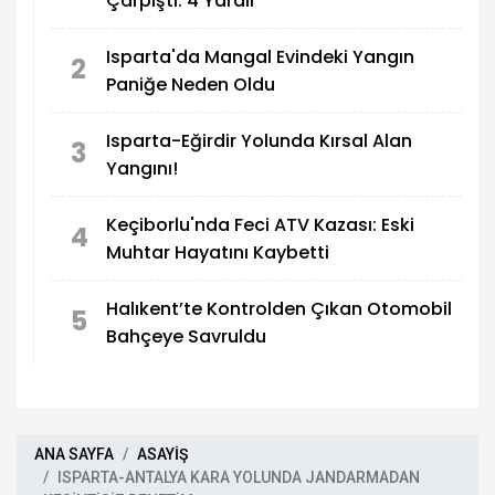
Çarpıştı: 4 Yaralı
Isparta'da Mangal Evindeki Yangın
2
Paniğe Neden Oldu
Isparta-Eğirdir Yolunda Kırsal Alan
3
Yangını!
Keçiborlu'nda Feci ATV Kazası: Eski
4
Muhtar Hayatını Kaybetti
Halıkent’te Kontrolden Çıkan Otomobil
5
Bahçeye Savruldu
ANA SAYFA
ASAYİŞ
ISPARTA-ANTALYA KARA YOLUNDA JANDARMADAN