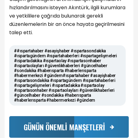
hızlandırılmasını isteyen Akıntürk, ilgili kurumlara
ve yetkililere çağrıda bulunarak gerekli
düzenlemelerin bir an önce hayata geçirilmesini
talep etti.
##ıspartahaber #asayişhaber #ıspartasondakika
#ıspartagündem #ıspartahaberleri #ıspartagelişmeleri
#ıspartadakika #ıspartaolay #ıspartasonhaber
#ıspartaolayları #güvenlikhaberleri #güncelhaber
#sondakika #haberısparta #haberlerısparta
#habermerkezi #gündem#ıspartahaber #asayişhaber
#ıspartasondakika #ıspartagündem #ıspartahaberleri
#ıspartagelişmeleri #ıspartadakika #ıspartaolay
#ıspartasonhaber #ıspartaolayları #güvenlikhaberleri
#güncelhaber #sondakika #haberısparta
#haberlerısparta #habermerkezi #gündem
GÜNÜN ÖNEMLİ MANŞETLERİ