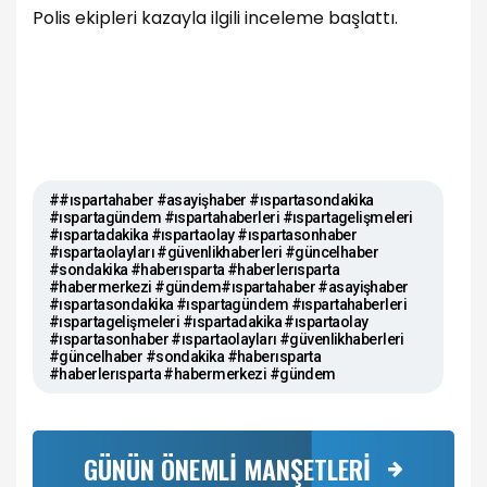
Polis ekipleri kazayla ilgili inceleme başlattı.
##ıspartahaber #asayişhaber #ıspartasondakika
#ıspartagündem #ıspartahaberleri #ıspartagelişmeleri
#ıspartadakika #ıspartaolay #ıspartasonhaber
#ıspartaolayları #güvenlikhaberleri #güncelhaber
#sondakika #haberısparta #haberlerısparta
#habermerkezi #gündem#ıspartahaber #asayişhaber
#ıspartasondakika #ıspartagündem #ıspartahaberleri
#ıspartagelişmeleri #ıspartadakika #ıspartaolay
#ıspartasonhaber #ıspartaolayları #güvenlikhaberleri
#güncelhaber #sondakika #haberısparta
#haberlerısparta #habermerkezi #gündem
GÜNÜN ÖNEMLİ MANŞETLERİ