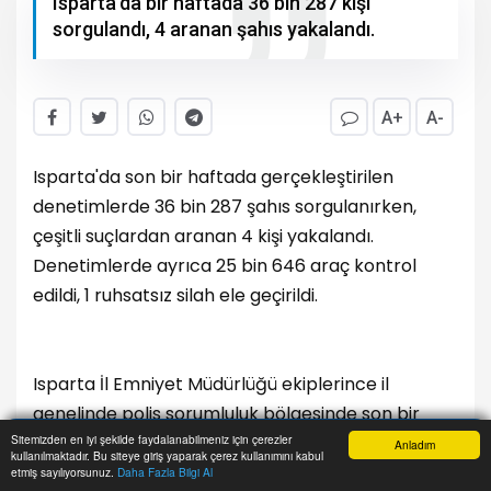
Isparta'da bir haftada 36 bin 287 kişi
sorgulandı, 4 aranan şahıs yakalandı.
A+
A-
Isparta'da son bir haftada gerçekleştirilen
denetimlerde 36 bin 287 şahıs sorgulanırken,
çeşitli suçlardan aranan 4 kişi yakalandı.
Denetimlerde ayrıca 25 bin 646 araç kontrol
edildi, 1 ruhsatsız silah ele geçirildi.
Isparta İl Emniyet Müdürlüğü ekiplerince il
genelinde polis sorumluluk bölgesinde son bir
Sitemizden en iyi şekilde faydalanabilmeniz için çerezler
hafta içerisinde geniş çaplı denetim ve
Anladım
kullanılmaktadır. Bu siteye giriş yaparak çerez kullanımını kabul
Anasayfa
Yazarlar
Haber Ara
İhbar Hattı
Menu
uygulamalar gerçekleştirildi. Bu çerçevede 36 bin
etmiş sayılıyorsunuz.
Daha Fazla Bilgi Al