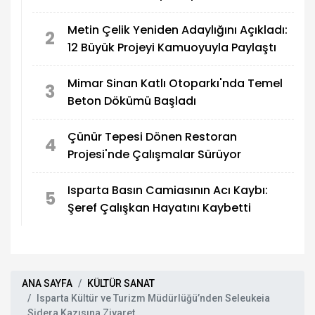
Yapılıyor
Metin Çelik Yeniden Adaylığını Açıkladı:
2
12 Büyük Projeyi Kamuoyuyla Paylaştı
Mimar Sinan Katlı Otoparkı'nda Temel
3
Beton Dökümü Başladı
Çünür Tepesi Dönen Restoran
4
Projesi'nde Çalışmalar Sürüyor
Isparta Basın Camiasının Acı Kaybı:
5
Şeref Çalışkan Hayatını Kaybetti
ANA SAYFA
KÜLTÜR SANAT
Isparta Kültür ve Turizm Müdürlüğü’nden Seleukeia
Sidera Kazısına Ziyaret