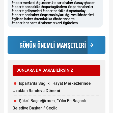
#habermerkezi #gündem#ıspartahaber #asayişhaber
#ıspartasondakika #ıspartagündem #ıspartahaberleri
#ıspartagelişmeleri #ıspartadakika #ıspartaolay
#ıspartasonhaber #ıspartaolayları #güvenlikhaberleri
#güncelhaber #sondakika #haberısparta
#haberlerısparta #habermerkezi #gündem
GÜNÜN ÖNEMLİ MANŞETLERİ
BUNLARA DA BAKABİLİRSİNİZ
Isparta'da Sağlıklı Hayat Merkezlerinde
Uzaktan Randevu Dönemi
Şükrü Başdeğirmen, “Yılın En Başarılı
Belediye Başkanı” Seçildi