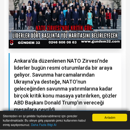
Ankara'da düzenlenen NATO Zirvesi'nde
liderler bugün resmi oturumlarda bir araya
geliyor. Savunma harcamalarından
Ukrayna'ya desteğe, NATO'nun
geleceğinden savunma yatırımlarına kadar
birçok kritik konu masaya yatırılırken, gözler
ABD Başkanı Donald Trump'ın vereceği
mesajlara çevrildi.
Sitemizden en iyi şekilde faydalanabilmeniz için çerezler
Anladım
kullanılmaktadır. Bu siteye giriş yaparak çerez kullanımını kabul
Anasayfa
Yazarlar
Haber Ara
İhbar Hattı
Menu
etmiş sayılıyorsunuz.
Daha Fazla Bilgi Al