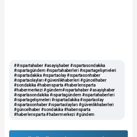
##ıspartahaber #asayişhaber #ıspartasondakika
#ıspartagündem #ıspartahaberleri #ıspartagelişmeleri
#ıspartadakika #ıspartaolay #ıspartasonhaber
#ıspartaolayları #güvenlikhaberleri #güncelhaber
#sondakika #haberısparta #haberlerısparta
#habermerkezi #gündem#ıspartahaber #asayişhaber
#ıspartasondakika #ıspartagündem #ıspartahaberleri
#ıspartagelişmeleri #ıspartadakika #ıspartaolay
#ıspartasonhaber #ıspartaolayları #güvenlikhaberleri
#güncelhaber #sondakika #haberısparta
#haberlerısparta #habermerkezi #gündem