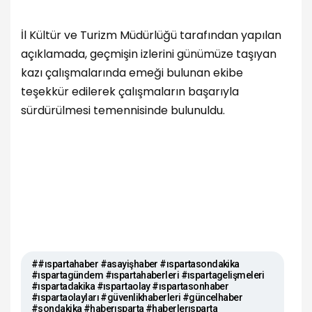
İl Kültür ve Turizm Müdürlüğü tarafından yapılan
açıklamada, geçmişin izlerini günümüze taşıyan
kazı çalışmalarında emeği bulunan ekibe
teşekkür edilerek çalışmaların başarıyla
sürdürülmesi temennisinde bulunuldu.
##ıspartahaber #asayişhaber #ıspartasondakika
#ıspartagündem #ıspartahaberleri #ıspartagelişmeleri
#ıspartadakika #ıspartaolay #ıspartasonhaber
#ıspartaolayları #güvenlikhaberleri #güncelhaber
#sondakika #haberısparta #haberlerısparta