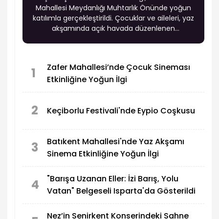
Mahallesi Meydanlığı Muhtarlık Önünde yoğun
katılımla gerçekleştirildi. Çocuklar ve aileleri, yaz
akşamında açık havada düzenlenen
programda hem eğlendi hem de sinema keyfi
yaşadı.
Zafer Mahallesi’nde Çocuk Sineması
1
Etkinliğine Yoğun İlgi
2
Keçiborlu Festivali'nde Eypio Coşkusu
Batıkent Mahallesi'nde Yaz Akşamı
3
Sinema Etkinliğine Yoğun İlgi
"Barışa Uzanan Eller: İzi Barış, Yolu
4
Vatan" Belgeseli Isparta'da Gösterildi
Nez’in Senirkent Konserindeki Sahne