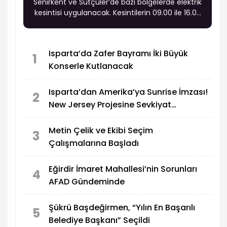
Senirkent ve Sütçüler’de bazı bölgelerde elektrik
kesintisi uygulanacak. Kesintilerin 09.00 ile 16.00
saatleri arasında yapılması planlanıyor.
Isparta’da Zafer Bayramı İki Büyük
1
Konserle Kutlanacak
Isparta’dan Amerika’ya Sunrise İmzası!
2
New Jersey Projesine Sevkiyat
Tamamlandı
Metin Çelik ve Ekibi Seçim
3
Çalışmalarına Başladı
Eğirdir İmaret Mahallesi’nin Sorunları
4
AFAD Gündeminde
Şükrü Başdeğirmen, “Yılın En Başarılı
5
Belediye Başkanı” Seçildi