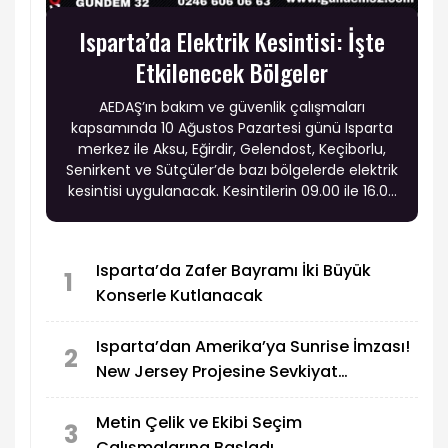
Isparta’da Elektrik Kesintisi: İşte
Etkilenecek Bölgeler
AEDAŞ’ın bakım ve güvenlik çalışmaları
kapsamında 10 Ağustos Pazartesi günü Isparta
merkez ile Aksu, Eğirdir, Gelendost, Keçiborlu,
Senirkent ve Sütçüler’de bazı bölgelerde elektrik
kesintisi uygulanacak. Kesintilerin 09.00 ile 16.00
saatleri arasında yapılması planlanıyor.
Isparta’da Zafer Bayramı İki Büyük
1
Konserle Kutlanacak
Isparta’dan Amerika’ya Sunrise İmzası!
2
New Jersey Projesine Sevkiyat
Tamamlandı
Metin Çelik ve Ekibi Seçim
3
Çalışmalarına Başladı