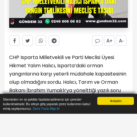
A+
A-
CHP Isparta Milletvekili ve Parti Meclisi Üyesi
Hikmet Yalım Halıcı, Isparta’daki orman
yangınlarına karşı yeterli müdahale kapasitesinin
olup olmadığını sordu. Halıcı, Tarım ve Orman
Bakanı İbrahim Yumaklı’ya yönelttiği yazılı soru
önergesinde, bölgedeki yangınlara karşı araç,
Sitemizden en iyi şekilde faydalanabilmeniz için çerezler
Anladım
kullanılmaktadır. Bu siteye giriş yaparak çerez kullanımını kabul
ekipman ve hava desteğinin (arasöz, tanker,
Anasayfa
Yazarlar
Haber Ara
İhbar Hattı
Menu
etmiş sayılıyorsunuz.
Daha Fazla Bilgi Al
helikopter) yeterliliğini gündeme getirdi.
Halıcı, önergesinde son yıllarda artan orman