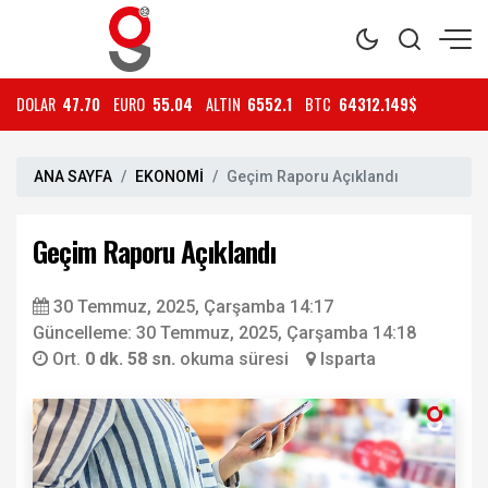
DOLAR
47.70
EURO
55.04
ALTIN
6552.1
BTC
64312.149$
ANA SAYFA
EKONOMİ
Geçim Raporu Açıklandı
Geçim Raporu Açıklandı
30 Temmuz, 2025, Çarşamba 14:17
Güncelleme: 30 Temmuz, 2025, Çarşamba 14:18
Ort.
0 dk. 58 sn.
okuma süresi
Isparta