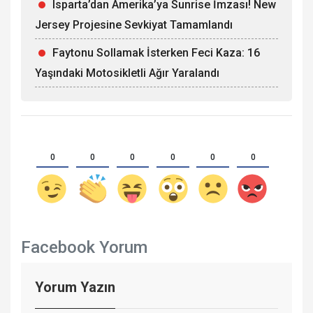
Isparta’dan Amerika’ya Sunrise İmzası! New
Jersey Projesine Sevkiyat Tamamlandı
Faytonu Sollamak İsterken Feci Kaza: 16
Yaşındaki Motosikletli Ağır Yaralandı
0
0
0
0
0
0
Facebook Yorum
Yorum Yazın