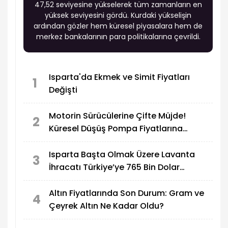
47,52 seviyesine yükselerek tüm zamanların en
yüksek seviyesini gördü. Kurdaki yükselişin
ardından gözler hem küresel piyasalara hem de
merkez bankalarının para politikalarına çevrildi.
Isparta'da Ekmek ve Simit Fiyatları
1
Değişti
Motorin Sürücülerine Çifte Müjde!
2
Küresel Düşüş Pompa Fiyatlarına
Yansıdı
Isparta Başta Olmak Üzere Lavanta
3
İhracatı Türkiye’ye 765 Bin Dolar
Kazandırdı
Altın Fiyatlarında Son Durum: Gram ve
4
Çeyrek Altın Ne Kadar Oldu?