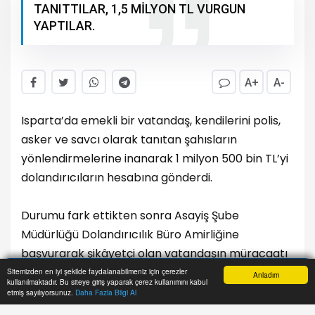
TANITTILAR, 1,5 MİLYON TL VURGUN
YAPTILAR.
A+
A-
Isparta’da emekli bir vatandaş, kendilerini polis,
asker ve savcı olarak tanıtan şahısların
yönlendirmelerine inanarak 1 milyon 500 bin TL’yi
dolandırıcıların hesabına gönderdi.
Durumu fark ettikten sonra Asayiş Şube
Müdürlüğü Dolandırıcılık Büro Amirliğine
başvurarak şikâyetçi olan vatandaşın müracaatı
üzerine çalışma başlatıldı. Ekiplerin yaptığı
Sitemizden en iyi şekilde faydalanabilmeniz için çerezler
Anladım
kullanılmaktadır. Bu siteye giriş yaparak çerez kullanımını kabul
Anasayfa
Yazarlar
Haber Ara
İhbar Hattı
Menu
incelemeler sonucunda paranın gönderildiği
etmiş sayılıyorsunuz.
Daha Fazla Bilgi Al
hesabı kullanan şüphelinin kimliği tespit edildi.