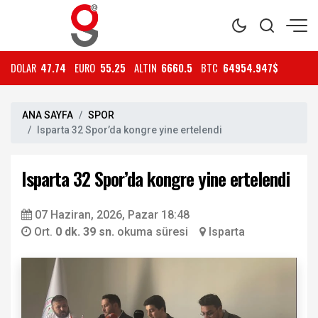
DOLAR
47.74
EURO
55.25
ALTIN
6660.5
BTC
64954.947$
ANA SAYFA
SPOR
Isparta 32 Spor’da kongre yine ertelendi
Isparta 32 Spor’da kongre yine ertelendi
07 Haziran, 2026, Pazar 18:48
Ort.
0 dk. 39 sn.
okuma süresi
Isparta