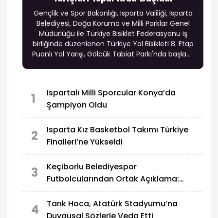
Gençlik ve Spor Bakanlığı, Isparta Valiliği, Isparta
Belediyesi, Doğa Koruma ve Milli Parklar Genel
Müdürlüğü ile Türkiye Bisiklet Federasyonu iş
birliğinde düzenlenen Türkiye Yol Bisikleti 8. Etap
Puanlı Yol Yarışı, Gölcük Tabiat Parkı'nda başladı.
Türkiye'nin dört bir yanından gelen sporcular,
üç gün sürecek organizasyonda puan
mücadelesi veriyor.
Ispartalı Milli Sporcular Konya’da
1
Şampiyon Oldu
Isparta Kız Basketbol Takımı Türkiye
2
Finalleri’ne Yükseldi
Keçiborlu Belediyespor
3
Futbolcularından Ortak Açıklama:
“Verilen Sözler Tutulmadı”
Tarık Hoca, Atatürk Stadyumu’na
4
Duygusal Sözlerle Veda Etti