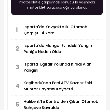
motosikletle çarpışması sonucu 16 yaşındaki
motosiklet sürücüsü ağır yaralandı.
Isparta'da Kavşakta İki Otomobil
1
Çarpıştı: 4 Yaralı
Isparta'da Mangal Evindeki Yangın
2
Paniğe Neden Oldu
Isparta-Eğirdir Yolunda Kırsal Alan
3
Yangını!
Keçiborlu'nda Feci ATV Kazası: Eski
4
Muhtar Hayatını Kaybetti
Halıkent’te Kontrolden Çıkan Otomobil
5
Bahçeye Savruldu