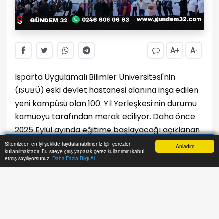
A+
A-
Isparta Uygulamalı Bilimler Üniversitesi'nin
(ISUBÜ) eski devlet hastanesi alanına inşa edilen
yeni kampüsü olan 100. Yıl Yerleşkesi’nin durumu
kamuoyu tarafından merak ediliyor. Daha önce
2025 Eylül ayında eğitime başlayacağı açıklanan
yerleşkeyle ilgili son gelişmeler yakından takip
Sitemizden en iyi şekilde faydalanabilmeniz için çerezler
Anladım
kullanılmaktadır. Bu siteye giriş yaparak çerez kullanımını kabul
ediliyor.
Anasayfa
Yazarlar
Haber Ara
İhbar Hattı
Menu
etmiş sayılıyorsunuz.
Daha Fazla Bilgi Al
AK Parti Isparta Milletvekili Mehmet Uğur Gökgöz,
geçtiğimiz aylarda yaptığı açıklamada,
kampüsün tamamlandığını ve bu yıl öğrenci