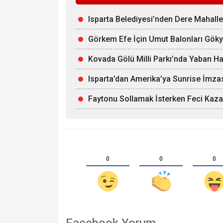
Isparta Belediyesi’nden Dere Mahall
Görkem Efe İçin Umut Balonları Gök
Kovada Gölü Milli Parkı’nda Yaban Ha
Isparta’dan Amerika’ya Sunrise İmza
Faytonu Sollamak İsterken Feci Kaza:
0
0
0
Facebook Yorum