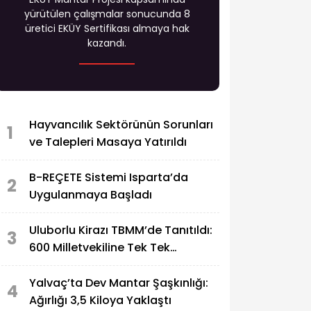
yürütülen çalışmalar sonucunda 8
üretici EKÜY Sertifikası almaya hak
kazandı.
Hayvancılık Sektörünün Sorunları
1
ve Talepleri Masaya Yatırıldı
B-REÇETE Sistemi Isparta’da
2
Uygulanmaya Başladı
Uluborlu Kirazı TBMM’de Tanıtıldı:
3
600 Milletvekiline Tek Tek
Ulaştırıldı
Yalvaç’ta Dev Mantar Şaşkınlığı:
4
Ağırlığı 3,5 Kiloya Yaklaştı