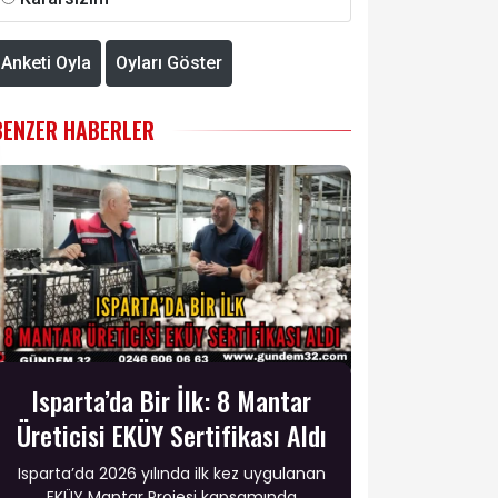
Anketi Oyla
Oyları Göster
BENZER HABERLER
Isparta’da Bir İlk: 8 Mantar
Üreticisi EKÜY Sertifikası Aldı
Isparta’da 2026 yılında ilk kez uygulanan
EKÜY Mantar Projesi kapsamında