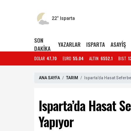
22°
Isparta
SON
YAZARLAR
ISPARTA
ASAYİŞ
DAKİKA
DOLAR
47.70
EURO
55.04
ALTIN
6552.1
BIST
1
ANA SAYFA
TARIM
Isparta’da Hasat Seferbe
Isparta’da Hasat Se
Yapıyor