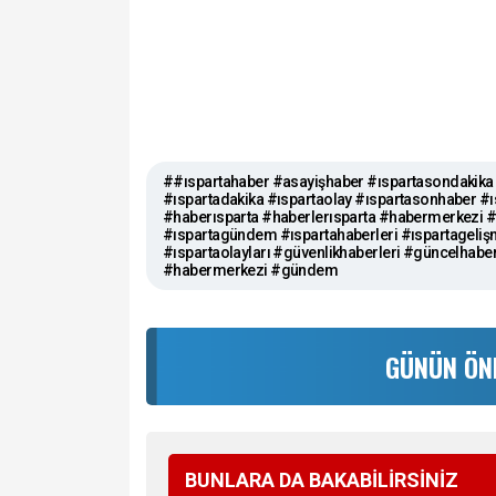
##ıspartahaber #asayişhaber #ıspartasondakika 
#ıspartadakika #ıspartaolay #ıspartasonhaber #ı
#haberısparta #haberlerısparta #habermerkezi
#ıspartagündem #ıspartahaberleri #ıspartagelişm
#ıspartaolayları #güvenlikhaberleri #güncelhabe
#habermerkezi #gündem
GÜNÜN ÖN
BUNLARA DA BAKABİLİRSİNİZ