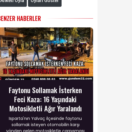
Anketi Oyla
Oyları Göster
BENZER HABERLER
Faytonu Sollamak İsterken
Feci Kaza: 16 Yaşındaki
Motosikletli Ağır Yaralandı
Isparta'nın Yalvaç ilçesinde faytonu
sollamak isteyen otomobilin karşı
yönden gelen motosikletle çarpışması