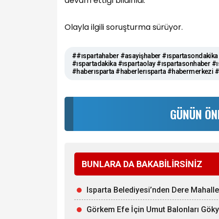
devam ettiği bildirildi.
Olayla ilgili soruşturma sürüyor.
##ıspartahaber #asayişhaber #ıspartasondakika 
#ıspartadakika #ıspartaolay #ıspartasonhaber #ı
#haberısparta #haberlerısparta #habermerkezi
GÜNÜN ÖN
BUNLARA DA BAKABİLİRSİNİZ
Isparta Belediyesi’nden Dere Mahall
Görkem Efe İçin Umut Balonları Gök