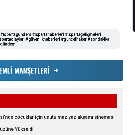
#ıspartagündem #ıspartahaberleri #ıspartagelişmeleri
spartaolayları #güvenlikhaberleri #güncelhaber #sondakika
 #gündem
EMLİ MANŞETLERİ
esi'nde çocuklar için unutulmaz yaz akşamı sineması
yüzüne Yükseldi