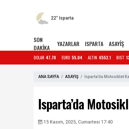
22°
Isparta
SON
YAZARLAR
ISPARTA
ASAYİŞ
DAKİKA
DOLAR
47.70
EURO
55.04
ALTIN
6552.1
BIST
1
ANA SAYFA
ASAYİŞ
Isparta’da Motosiklet Ka
Isparta’da Motosikl
15 Kasım, 2025, Cumartesi 17:40