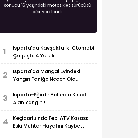
sonucu 16 yaşındaki motosiklet sürücüsü
ağır yaralandı.
Isparta'da Kavşakta İki Otomobil
1
Çarpıştı: 4 Yaralı
Isparta'da Mangal Evindeki
2
Yangın Paniğe Neden Oldu
Isparta-Eğirdir Yolunda Kırsal
3
Alan Yangını!
Keçiborlu'nda Feci ATV Kazası:
4
Eski Muhtar Hayatını Kaybetti