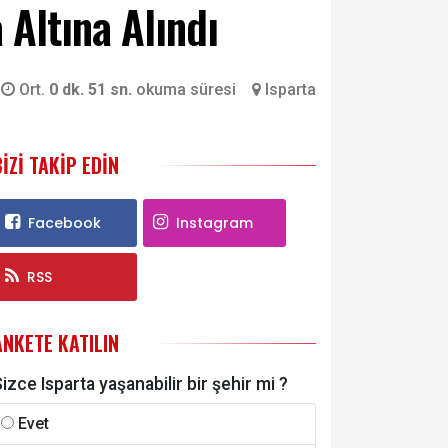
 Altına Alındı
Ort.
0 dk. 51 sn.
okuma süresi
Isparta
BIZI TAKIP EDIN
Facebook
Instagram
RSS
ANKETE KATILIN
izce Isparta yaşanabilir bir şehir mi ?
Evet