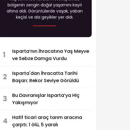
bölgenin zengin doğal yaşamını kayıt
altına aldı. Görüntülerde vaşak, yaban
keçisi ve ala geyikler yer aldı.
Isparta’nın İhracatına Yaş Meyve
1
ve Sebze Damga Vurdu
Isparta'dan İhracatta Tarihi
2
Başarı: Rekor Seviye Görüldü
Bu Davranışlar Isparta’ya Hiç
3
Yakışmıyor
Hafif ticari araç tarım aracına
4
çarptı: 1 ölü, 5 yaralı