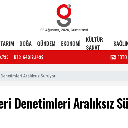
08 Ağustos, 2026, Cumartesi
KÜLTÜR
TARIM
DOĞA
GÜNDEM
EKONOMİ
SAĞLI
SANAT
FOTO
3.799
BTC
64312.149$
 Denetimleri Aralıksız Sürüyor
eri Denetimleri Aralıksız S