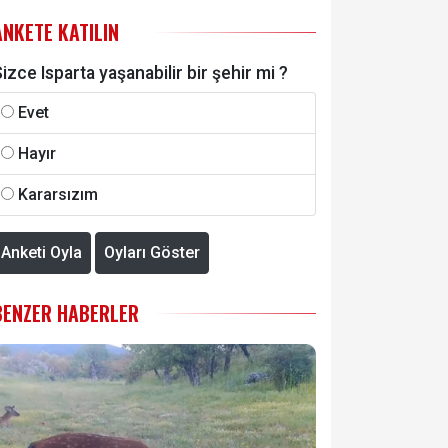
ANKETE KATILIN
izce Isparta yaşanabilir bir şehir mi ?
Evet
Hayır
Kararsızım
Anketi Oyla
Oyları Göster
BENZER HABERLER