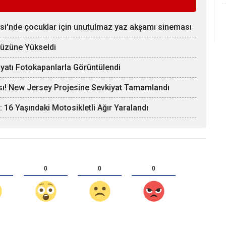
esi'nde çocuklar için unutulmaz yaz akşamı sineması
yüzüne Yükseldi
yatı Fotokapanlarla Görüntülendi
sı! New Jersey Projesine Sevkiyat Tamamlandı
 16 Yaşındaki Motosikletli Ağır Yaralandı
0
0
0