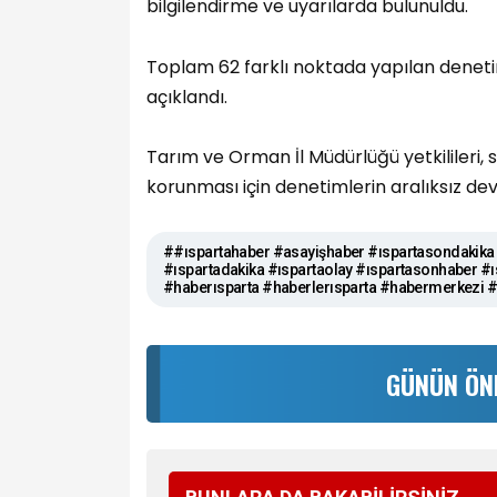
bilgilendirme ve uyarılarda bulunuldu.
Toplam 62 farklı noktada yapılan deneti
açıklandı.
Tarım ve Orman İl Müdürlüğü yetkilileri, s
korunması için denetimlerin aralıksız de
##ıspartahaber #asayişhaber #ıspartasondakika 
#ıspartadakika #ıspartaolay #ıspartasonhaber #ı
#haberısparta #haberlerısparta #habermerkezi
GÜNÜN ÖN