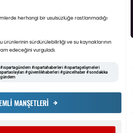
mlerde herhangi bir usulsüzlüğe rastlanmadığı
u ürünlerinin sürdürülebilirliği ve su kaynaklarının
vam edeceğini vurguladı.
#ıspartagündem #ıspartahaberleri #ıspartagelişmeleri
spartaolayları #güvenlikhaberleri #güncelhaber #sondakika
 #gündem
EMLİ MANŞETLERİ