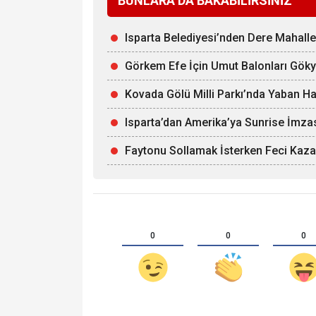
BUNLARA DA BAKABİLİRSİNİZ
Isparta Belediyesi’nden Dere Mahall
Görkem Efe İçin Umut Balonları Gök
Kovada Gölü Milli Parkı’nda Yaban Ha
Isparta’dan Amerika’ya Sunrise İmza
Faytonu Sollamak İsterken Feci Kaza:
0
0
0