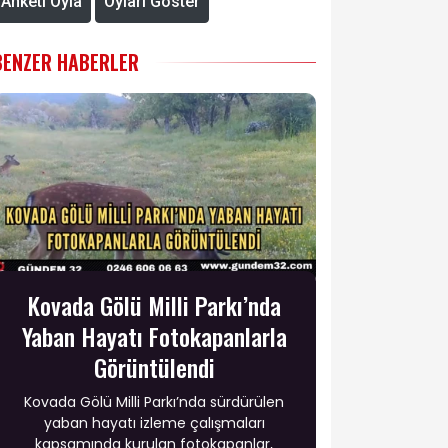
Anketi Oyla
Oyları Göster
BENZER HABERLER
Kovada Gölü Milli Parkı’nda
Yaban Hayatı Fotokapanlarla
Görüntülendi
Kovada Gölü Milli Parkı’nda sürdürülen
yaban hayatı izleme çalışmaları
kapsamında kurulan fotokapanlar,