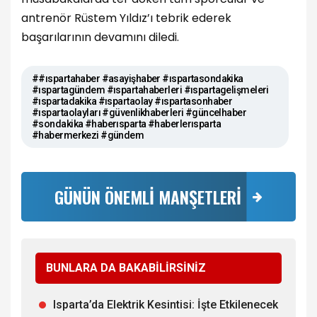
antrenör Rüstem Yıldız’ı tebrik ederek
başarılarının devamını diledi.
##ıspartahaber #asayişhaber #ıspartasondakika
#ıspartagündem #ıspartahaberleri #ıspartagelişmeleri
#ıspartadakika #ıspartaolay #ıspartasonhaber
#ıspartaolayları #güvenlikhaberleri #güncelhaber
#sondakika #haberısparta #haberlerısparta
#habermerkezi #gündem
GÜNÜN ÖNEMLİ MANŞETLERİ
BUNLARA DA BAKABİLİRSİNİZ
Isparta’da Elektrik Kesintisi: İşte Etkilenecek