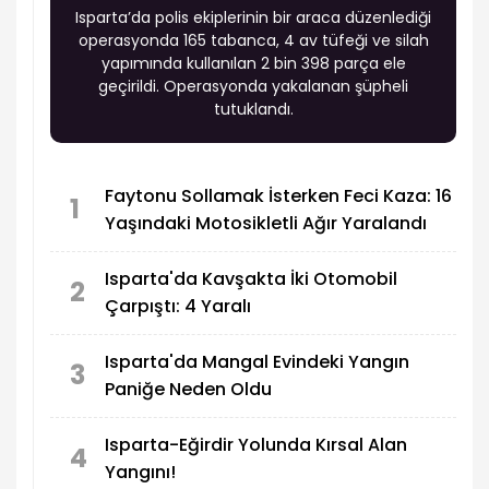
Isparta’da polis ekiplerinin bir araca düzenlediği
operasyonda 165 tabanca, 4 av tüfeği ve silah
yapımında kullanılan 2 bin 398 parça ele
geçirildi. Operasyonda yakalanan şüpheli
tutuklandı.
Faytonu Sollamak İsterken Feci Kaza: 16
1
Yaşındaki Motosikletli Ağır Yaralandı
Isparta'da Kavşakta İki Otomobil
2
Çarpıştı: 4 Yaralı
Isparta'da Mangal Evindeki Yangın
3
Paniğe Neden Oldu
Isparta-Eğirdir Yolunda Kırsal Alan
4
Yangını!