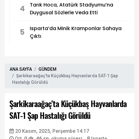
Tarık Hoca, Atatürk Stadyumu’na
4
Duygusal Sözlerle Veda Etti
Isparta’da Minik Kramponlar Sahaya
5
Çıktı
ANA SAYFA
GÜNDEM
Şarkikaraağaç’ta Küçükbaş Hayvanlarda SAT-1 Şap
Hastalığı Görüldü
Şarkikaraağaç’ta Küçükbaş Hayvanlarda
SAT-1 Şap Hastalığı Görüldü
20 Kasım, 2025, Perşembe 14:17
Ort.
0 dk. 46 sn.
okuma süresi
Isparta