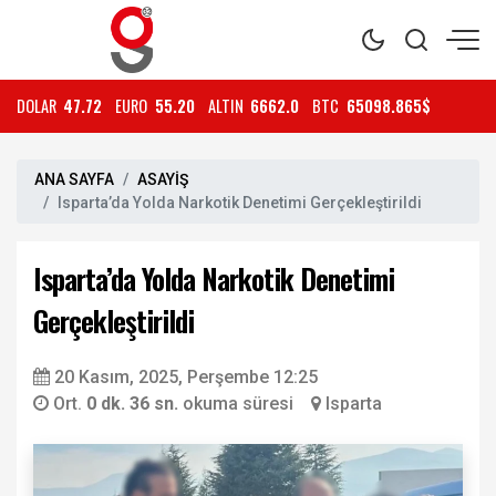
DOLAR
47.72
EURO
55.20
ALTIN
6662.0
BTC
65098.865$
ANA SAYFA
ASAYİŞ
Isparta’da Yolda Narkotik Denetimi Gerçekleştirildi
Isparta’da Yolda Narkotik Denetimi
Gerçekleştirildi
20 Kasım, 2025, Perşembe 12:25
Ort.
0 dk. 36 sn.
okuma süresi
Isparta