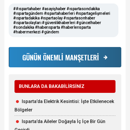
##ıspartahaber #asayişhaber #ıspartasondakika
#ıspartagündem #ıspartahaberleri #ıspartagelişmeleri
#ıspartadakika #ıspartaolay #ıspartasonhaber
#ıspartaolayları #güvenlikhaberleri #güncelhaber
#sondakika #haberısparta #haberlerısparta
#habermerkezi #gündem
GÜNÜN ÖNEMLİ MANŞETLERİ
BUNLARA DA BAKABİLİRSİNİZ
Isparta’da Elektrik Kesintisi: İşte Etkilenecek
Bölgeler
Isparta’da Aileler Doğayla İç İçe Bir Gün
Geçirdi