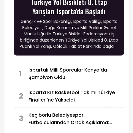
Türkiye Yol Bisikleti 8. Etap
Yarışları Isparta'da Başladı
Gençlik ve Spor Bakanlığı, Isparta Valiliği, Isparta
Belediyesi, Doğa Koruma ve Milli Parklar Genel
Müdürlüğü ile Türkiye Bisiklet Federasyonu iş
birliğinde düzenlenen Türkiye Yol Bisikleti 8. Etap
Puanlı Yol Yarışı, Gölcük Tabiat Parkı'nda başladı.
Türkiye'nin dört bir yanından gelen sporcular,
üç gün sürecek organizasyonda puan
mücadelesi veriyor.
Ispartalı Milli Sporcular Konya’da
1
Şampiyon Oldu
Isparta Kız Basketbol Takımı Türkiye
2
Finalleri’ne Yükseldi
Keçiborlu Belediyespor
3
Futbolcularından Ortak Açıklama:
“Verilen Sözler Tutulmadı”