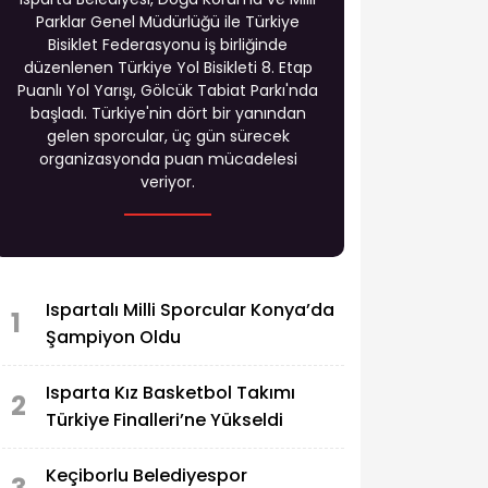
Parklar Genel Müdürlüğü ile Türkiye
Bisiklet Federasyonu iş birliğinde
düzenlenen Türkiye Yol Bisikleti 8. Etap
Puanlı Yol Yarışı, Gölcük Tabiat Parkı'nda
başladı. Türkiye'nin dört bir yanından
gelen sporcular, üç gün sürecek
organizasyonda puan mücadelesi
veriyor.
Ispartalı Milli Sporcular Konya’da
1
Şampiyon Oldu
Isparta Kız Basketbol Takımı
2
Türkiye Finalleri’ne Yükseldi
Keçiborlu Belediyespor