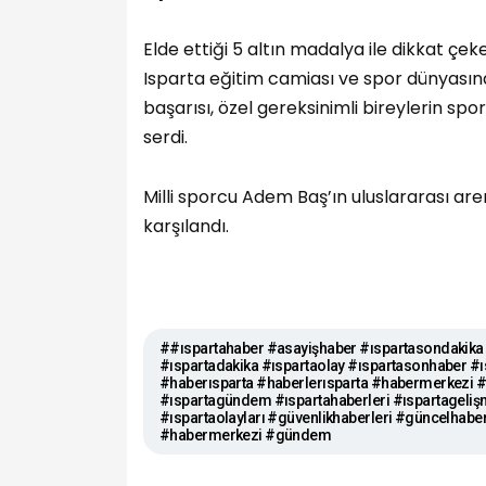
Elde ettiği 5 altın madalya ile dikkat çe
Isparta eğitim camiası ve spor dünyası
başarısı, özel gereksinimli bireylerin sp
serdi.
Milli sporcu Adem Baş’ın uluslararası aren
karşılandı.
##ıspartahaber #asayişhaber #ıspartasondakika 
#ıspartadakika #ıspartaolay #ıspartasonhaber #ı
#haberısparta #haberlerısparta #habermerkezi
#ıspartagündem #ıspartahaberleri #ıspartagelişm
#ıspartaolayları #güvenlikhaberleri #güncelhabe
#habermerkezi #gündem