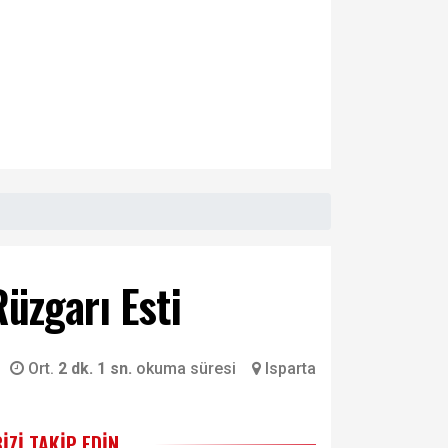
Rüzgarı Esti
Ort.
2 dk. 1 sn.
okuma süresi
Isparta
BIZI TAKIP EDIN