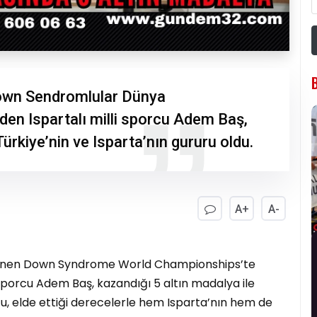
own Sendromlular Dünya
en Ispartalı milli sporcu Adem Baş,
Türkiye’nin ve Isparta’nın gururu oldu.
A+
A-
nlenen Down Syndrome World Championships’te
i sporcu Adem Baş, kazandığı 5 altın madalya ile
u, elde ettiği derecelerle hem Isparta’nın hem de