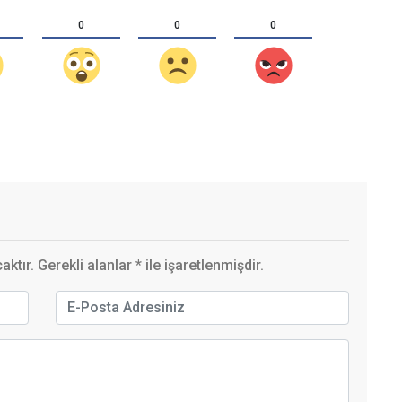
0
0
0
ktır. Gerekli alanlar
*
ile işaretlenmişdir.