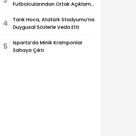
3
Futbolcularından Ortak Açıklama:
“Verilen Sözler Tutulmadı”
Tarık Hoca, Atatürk Stadyumu’na
4
Duygusal Sözlerle Veda Etti
Isparta’da Minik Kramponlar
5
Sahaya Çıktı