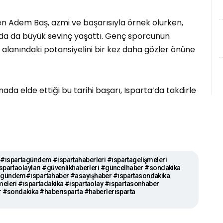
ken Adem Baş, azmi ve başarısıyla örnek olurken,
nda da büyük sevinç yaşattı. Genç sporcunun
or alanındaki potansiyelini bir kez daha gözler önüne
ada elde ettiği bu tarihi başarı, Isparta’da takdirle
#ıspartagündem #ıspartahaberleri #ıspartagelişmeleri
spartaolayları #güvenlikhaberleri #güncelhaber #sondakika
 #gündem#ıspartahaber #asayişhaber #ıspartasondakika
eleri #ıspartadakika #ıspartaolay #ıspartasonhaber
r #sondakika #haberısparta #haberlerısparta