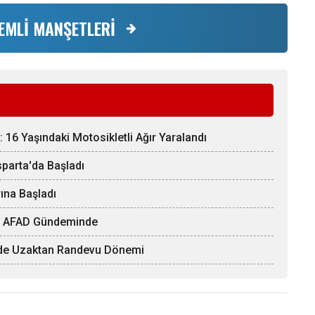
EMLİ MANŞETLERİ
 16 Yaşındaki Motosikletli Ağır Yaralandı
Isparta'da Başladı
ına Başladı
arı AFAD Gündeminde
inde Uzaktan Randevu Dönemi