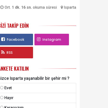
Ort.
1 dk. 16 sn.
okuma süresi
Isparta
BIZI TAKIP EDIN
Facebook
Instagram
RSS
ANKETE KATILIN
izce Isparta yaşanabilir bir şehir mi ?
Evet
Hayır
Kararsızım