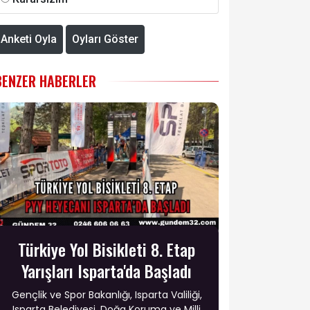
Anketi Oyla
Oyları Göster
BENZER HABERLER
Türkiye Yol Bisikleti 8. Etap
Yarışları Isparta'da Başladı
Gençlik ve Spor Bakanlığı, Isparta Valiliği,
Isparta Belediyesi, Doğa Koruma ve Milli