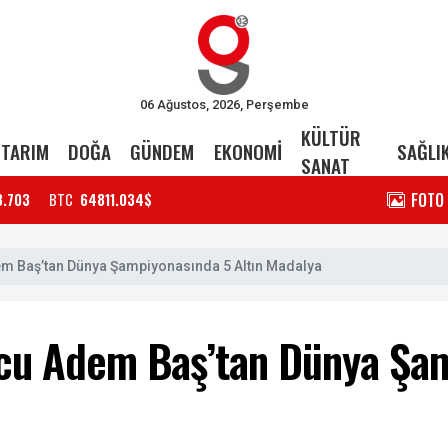
06 Ağustos, 2026, Perşembe
KÜLTÜR
TARIM
DOĞA
GÜNDEM
EKONOMİ
SAĞLI
SANAT
FOTO
3.703
BTC
64811.034$
dem Baş’tan Dünya Şampiyonasında 5 Altın Madalya
orcu Adem Baş’tan Dünya Şa