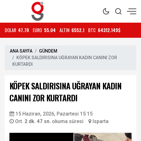
DOLAR
47.70
EURO
55.04
ALTIN
6552.1
BTC
64312.149$
ANA SAYFA
GÜNDEM
KÖPEK SALDIRISINA UĞRAYAN KADIN CANINI ZOR
KURTARDI
KÖPEK SALDIRISINA UĞRAYAN KADIN
CANINI ZOR KURTARDI
15 Haziran, 2026, Pazartesi 15:15
Ort.
2 dk. 47 sn.
okuma süresi
Isparta