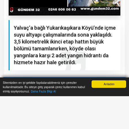
Yalvaç’a bağlı Yukarıkaşıkara Köyü’nde içme
suyu altyapı çalışmalarında sona yaklaşıldı.
3,5 kilometrelik ikinci etap hattın büyük
bölümü tamamlanırken, köyde olası
yangınlara karşı 2 adet yangın hidrantı da
hizmete hazır hale getirildi.
Sitemizden en iyi şekilde faydalanabilmeniz için çerezler
Anladım
A+
A-
kullanılmaktadır. Bu siteye giriş yaparak çerez kullanımını kabul
Anasayfa
Yazarlar
Haber Ara
İhbar Hattı
Menu
etmiş sayılıyorsunuz.
Daha Fazla Bilgi Al
Isparta İl Özel İdaresi tarafından Yalvaç ilçesine
bağlı Yukarıkaşıkara Köyü’nde yürütülen içme
suyu altyapı çalışmalarında son aşamaya gelindi.
Vatandaşların daha sağlıklı ve kesintisiz içme