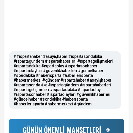
##ıspartahaber #asayişhaber #ıspartasondakika
#ıspartagündem #ıspartahaberleri #ıspartagelişmeleri
#ıspartadakika #ıspartaolay #ıspartasonhaber
#ıspartaolayları #güvenlikhaberleri #güncelhaber
#sondakika #haberısparta #haberlerısparta
#habermerkezi #gündem#ıspartahaber #asayişhaber
#ıspartasondakika #ıspartagündem #ıspartahaberleri
#ıspartagelişmeleri #ıspartadakika #ıspartaolay
#ıspartasonhaber #ıspartaolayları #güvenlikhaberleri
#güncelhaber #sondakika #haberısparta
#haberlerısparta #habermerkezi #gündem
GÜNÜN ÖNEMLİ MANŞETLERİ