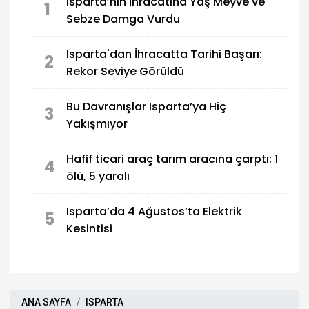
Isparta’nın İhracatına Yaş Meyve ve
1
Sebze Damga Vurdu
Isparta'dan İhracatta Tarihi Başarı:
2
Rekor Seviye Görüldü
Bu Davranışlar Isparta’ya Hiç
3
Yakışmıyor
Hafif ticari araç tarım aracına çarptı: 1
4
ölü, 5 yaralı
Isparta’da 4 Ağustos’ta Elektrik
5
Kesintisi
ANA SAYFA
ISPARTA