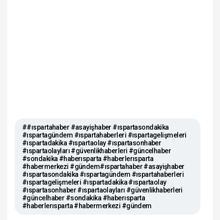
##ıspartahaber #asayişhaber #ıspartasondakika
#ıspartagündem #ıspartahaberleri #ıspartagelişmeleri
#ıspartadakika #ıspartaolay #ıspartasonhaber
#ıspartaolayları #güvenlikhaberleri #güncelhaber
#sondakika #haberısparta #haberlerısparta
#habermerkezi #gündem#ıspartahaber #asayişhaber
#ıspartasondakika #ıspartagündem #ıspartahaberleri
#ıspartagelişmeleri #ıspartadakika #ıspartaolay
#ıspartasonhaber #ıspartaolayları #güvenlikhaberleri
#güncelhaber #sondakika #haberısparta
#haberlerısparta #habermerkezi #gündem