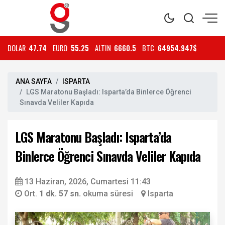
DOLAR
47.74
EURO
55.25
ALTIN
6660.5
BTC
64954.947$
ANA SAYFA
ISPARTA
LGS Maratonu Başladı: Isparta’da Binlerce Öğrenci
Sınavda Veliler Kapıda
LGS Maratonu Başladı: Isparta’da
Binlerce Öğrenci Sınavda Veliler Kapıda
13 Haziran, 2026, Cumartesi 11:43
Ort.
1 dk. 57 sn.
okuma süresi
Isparta