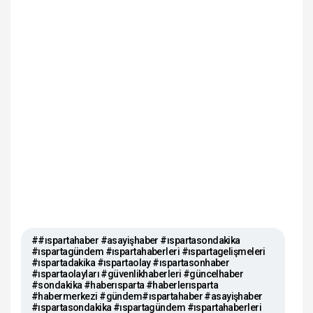
##ıspartahaber #asayişhaber #ıspartasondakika
#ıspartagündem #ıspartahaberleri #ıspartagelişmeleri
#ıspartadakika #ıspartaolay #ıspartasonhaber
#ıspartaolayları #güvenlikhaberleri #güncelhaber
#sondakika #haberısparta #haberlerısparta
#habermerkezi #gündem#ıspartahaber #asayişhaber
#ıspartasondakika #ıspartagündem #ıspartahaberleri