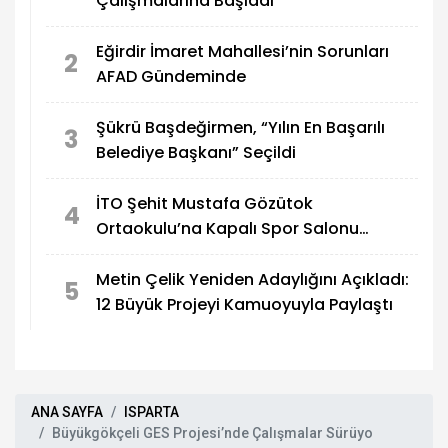
Çalışmalarına Başladı
Eğirdir İmaret Mahallesi’nin Sorunları
2
AFAD Gündeminde
Şükrü Başdeğirmen, “Yılın En Başarılı
3
Belediye Başkanı” Seçildi
İTO Şehit Mustafa Gözütok
4
Ortaokulu’na Kapalı Spor Salonu
Yapılıyor
Metin Çelik Yeniden Adaylığını Açıkladı:
5
12 Büyük Projeyi Kamuoyuyla Paylaştı
ANA SAYFA
ISPARTA
Büyükgökçeli GES Projesi’nde Çalışmalar Sürüyo