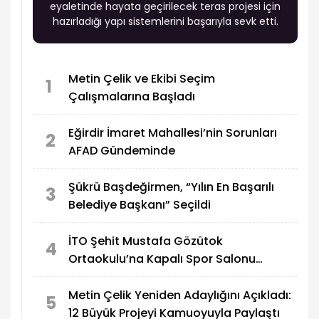
eyaletinde hayata geçirilecek teras projesi için
hazırladığı yapı sistemlerini başarıyla sevk etti.
Metin Çelik ve Ekibi Seçim
1
Çalışmalarına Başladı
Eğirdir İmaret Mahallesi’nin Sorunları
2
AFAD Gündeminde
Şükrü Başdeğirmen, “Yılın En Başarılı
3
Belediye Başkanı” Seçildi
İTO Şehit Mustafa Gözütok
4
Ortaokulu’na Kapalı Spor Salonu
Yapılıyor
Metin Çelik Yeniden Adaylığını Açıkladı:
5
12 Büyük Projeyi Kamuoyuyla Paylaştı