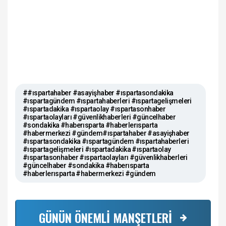
##ıspartahaber #asayişhaber #ıspartasondakika
#ıspartagündem #ıspartahaberleri #ıspartagelişmeleri
#ıspartadakika #ıspartaolay #ıspartasonhaber
#ıspartaolayları #güvenlikhaberleri #güncelhaber
#sondakika #haberısparta #haberlerısparta
#habermerkezi #gündem#ıspartahaber #asayişhaber
#ıspartasondakika #ıspartagündem #ıspartahaberleri
#ıspartagelişmeleri #ıspartadakika #ıspartaolay
#ıspartasonhaber #ıspartaolayları #güvenlikhaberleri
#güncelhaber #sondakika #haberısparta
#haberlerısparta #habermerkezi #gündem
GÜNÜN ÖNEMLİ MANŞETLERİ