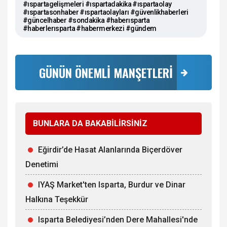
#ıspartagelişmeleri #ıspartadakika #ıspartaolay
#ıspartasonhaber #ıspartaolayları #güvenlikhaberleri
#güncelhaber #sondakika #haberısparta
#haberlerısparta #habermerkezi #gündem
GÜNÜN ÖNEMLİ MANŞETLERİ
BUNLARA DA BAKABİLİRSİNİZ
Eğirdir’de Hasat Alanlarında Biçerdöver
Denetimi
IYAŞ Market'ten Isparta, Burdur ve Dinar
Halkına Teşekkür
Isparta Belediyesi’nden Dere Mahallesi'nde