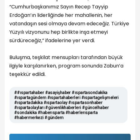
“Cumhurbaşkanımız Sayın Recep Tayyip
Erdoğan’ın liderliğinde her mahallenin, her
vatandaşın sesi olmaya devam edeceğiz. Türkiye
Yüzyılı vizyonunu hep birlikte inşa etmeyi
sürdüreceğiz,” ifadelerine yer verdi.
Buluşma, teşkilat mensupları tarafından büyük
ilgiyle karşılanırken, program sonunda Zabun’a
teşekkür edildi.
##ıspartahaber #asayişhaber #ıspartasondakika
#ıspartagündem #ıspartahaberleri #ıspartagelişmeleri
#ıspartadakika #ıspartaolay #ıspartasonhaber
#ıspartaolayları #güvenlikhaberleri #güncelhaber
#sondakika #haberısparta #haberlerısparta
#habermerkezi #gündem