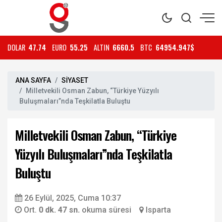
DOLAR
47.74
EURO
55.25
ALTIN
6660.5
BTC
64954.947$
ANA SAYFA
SİYASET
Milletvekili Osman Zabun, “Türkiye Yüzyılı
Buluşmaları”nda Teşkilatla Buluştu
Milletvekili Osman Zabun, “Türkiye
Yüzyılı Buluşmaları”nda Teşkilatla
Buluştu
26 Eylül, 2025, Cuma 10:37
Ort.
0 dk. 47 sn.
okuma süresi
Isparta