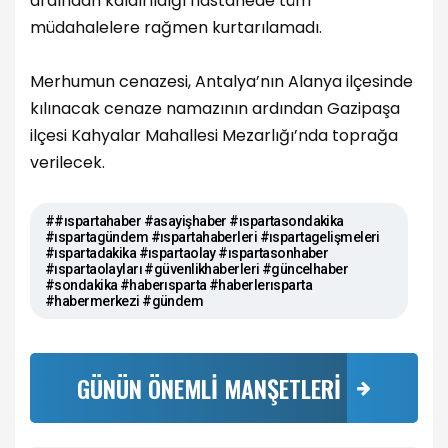
ardından kaldırıldığı hastanede tüm
müdahalelere rağmen kurtarılamadı.
Merhumun cenazesi, Antalya’nın Alanya ilçesinde
kılınacak cenaze namazının ardından Gazipaşa
ilçesi Kahyalar Mahallesi Mezarlığı’nda toprağa
verilecek.
##ıspartahaber #asayişhaber #ıspartasondakika
#ıspartagündem #ıspartahaberleri #ıspartagelişmeleri
#ıspartadakika #ıspartaolay #ıspartasonhaber
#ıspartaolayları #güvenlikhaberleri #güncelhaber
#sondakika #haberısparta #haberlerısparta
#habermerkezi #gündem
GÜNÜN ÖNEMLİ MANŞETLERİ