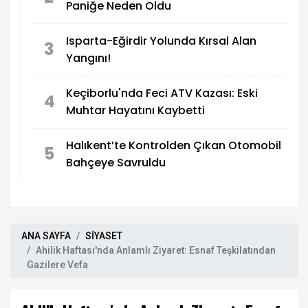
Paniğe Neden Oldu
Isparta-Eğirdir Yolunda Kırsal Alan
3
Yangını!
Keçiborlu'nda Feci ATV Kazası: Eski
4
Muhtar Hayatını Kaybetti
Halıkent’te Kontrolden Çıkan Otomobil
5
Bahçeye Savruldu
ANA SAYFA
SİYASET
Ahilik Haftası'nda Anlamlı Ziyaret: Esnaf Teşkilatından
Gazilere Vefa