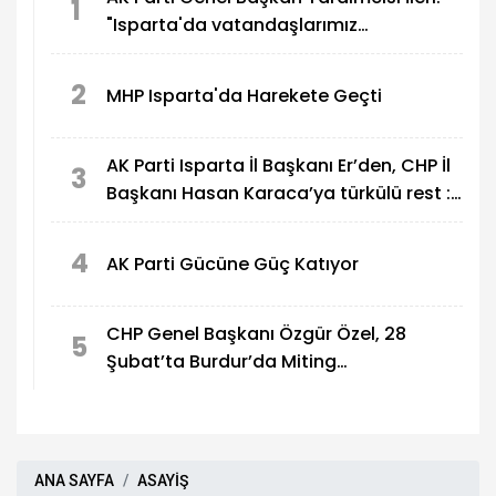
1
"Isparta'da vatandaşlarımız
başkanımızın hizmetlerinden memnun"
2
MHP Isparta'da Harekete Geçti
AK Parti Isparta İl Başkanı Er’den, CHP İl
3
Başkanı Hasan Karaca’ya türkülü rest :
‘Mezar taşlarını Hasan, koyun mu
sandın?’
4
AK Parti Gücüne Güç Katıyor
CHP Genel Başkanı Özgür Özel, 28
5
Şubat’ta Burdur’da Miting
Düzenleyecek
ANA SAYFA
ASAYİŞ