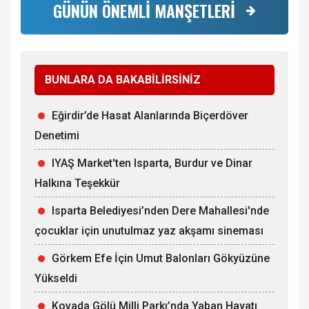
GÜNÜN ÖNEMLİ MANŞETLERİ
BUNLARA DA BAKABİLİRSİNİZ
Eğirdir’de Hasat Alanlarında Biçerdöver
Denetimi
IYAŞ Market'ten Isparta, Burdur ve Dinar
Halkına Teşekkür
Isparta Belediyesi’nden Dere Mahallesi'nde
çocuklar için unutulmaz yaz akşamı sineması
Görkem Efe İçin Umut Balonları Gökyüzüne
Yükseldi
Kovada Gölü Milli Parkı’nda Yaban Hayatı