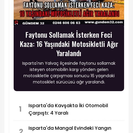
Faytonu Sollamak İsterken Feci
Kaza: 16 Yaşındaki Motosikletli Ağır
Yaralandı
Isparta'nın Yalvaç ilçesinde faytonu sollamak
isteyen otomobilin karşı yönden gelen
motosikletle çarpışması sonucu 16 yaşındaki
motosiklet sürücüsü ağır yaralandı.
Isparta'da Kavşakta İki Otomobil
1
Çarpıştı: 4 Yaralı
Isparta'da Mangal Evindeki Yangın
2