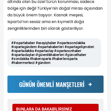
altında olan bu özel türün korunması, sadece
bölge için değil Türkiye’nin doğal mirası açısından
da büyük önem taşıyor. Kasnak meşesi,
Isparta’nın sessiz ama en kıymetli doğa
zenginliklerinden biri olarak gösteriliyor.
##ıspartahaber #asayişhaber #ıspartasondakika
#ıspartagündem #ıspartahaberleri #ıspartagelişmeleri
#ıspartadakika #ıspartaolay #ıspartasonhaber
#ıspartaolayları #güvenlikhaberleri #güncelhaber
#sondakika #haberısparta #haberlerısparta
#habermerkezi #gündem
GÜNÜN ÖNEMLİ MANŞETLERİ
BUNLARA DA BAKABİLİRSİNİZ