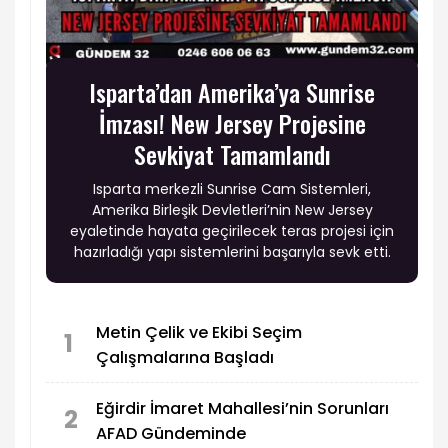
Isparta’dan Amerika’ya Sunrise
İmzası! New Jersey Projesine
Sevkiyat Tamamlandı
Isparta merkezli Sunrise Cam Sistemleri,
Amerika Birleşik Devletleri’nin New Jersey
eyaletinde hayata geçirilecek teras projesi için
hazırladığı yapı sistemlerini başarıyla sevk etti.
Metin Çelik ve Ekibi Seçim
1
Çalışmalarına Başladı
Eğirdir İmaret Mahallesi’nin Sorunları
2
AFAD Gündeminde