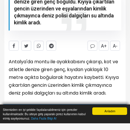
denize giren genç boğuldu. Kıyıya çıkartılan
gencin üzerinden ve eşyalarından kimlik
çıkmayınca deniz polisi dalgıçları su altında
kimlik aradı.
A+
A-
Antalya'da montu ile ayakkabısını çıkarıp, kot ve
atletle denize giren genç, kıyıdan yaklaşık 10
metre açıkta boğularak hayatını kaybetti. Kıyıya
çıkartılan gencin üzerinden kimlik çıkmayınca
deniz polisi dalgıçları su altında kimlik aradı.
Sitemizden en iyi şekilde faydalanabilmeniz için çerezler
Anladım
kullanılmaktadır. Bu siteye giriş yaparak çerez kullanımını kabul
Olay, saat 17.30 sıralarında dünyaca ünlü
Anasayfa
Yazarlar
Haber Ara
İhbar Hattı
Menu
etmiş sayılıyorsunuz.
Daha Fazla Bilgi Al
Konyaaltı Sahili'nin Muratpaşa ilçesindeki