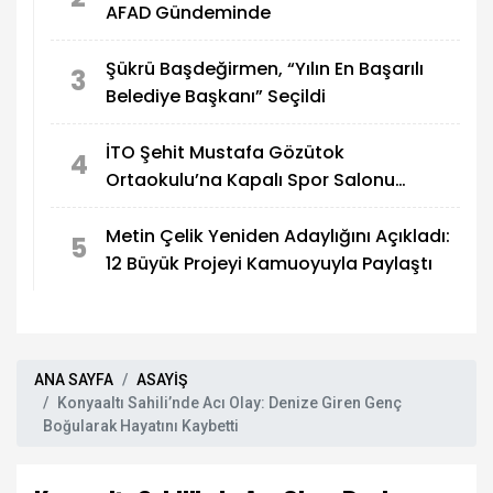
AFAD Gündeminde
Şükrü Başdeğirmen, “Yılın En Başarılı
3
Belediye Başkanı” Seçildi
İTO Şehit Mustafa Gözütok
4
Ortaokulu’na Kapalı Spor Salonu
Yapılıyor
Metin Çelik Yeniden Adaylığını Açıkladı:
5
12 Büyük Projeyi Kamuoyuyla Paylaştı
ANA SAYFA
ASAYİŞ
Konyaaltı Sahili’nde Acı Olay: Denize Giren Genç
Boğularak Hayatını Kaybetti