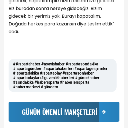
gelecek; hepsi komple bizim evlerimize gelecek.
Biz buradan sonra nereye gideceğiz. Bizim
gidecek bir yerimiz yok. Burayı kapatalım.
Doğada herkes para kazansın diye teslim ettik"
dedi.
##ıspartahaber #asayişhaber #ıspartasondakika
#ıspartagündem #ıspartahaberleri #ıspartagelişmeleri
#ıspartadakika #ıspartaolay #ıspartasonhaber
#ıspartaolayları #güvenlikhaberleri #güncelhaber
#sondakika #haberısparta #haberlerısparta
#habermerkezi #gündem
GÜNÜN ÖNEMLİ MANŞETLERİ