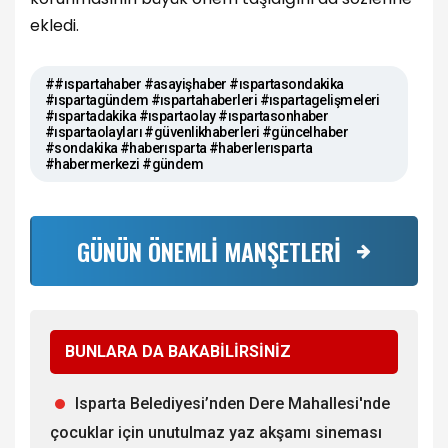
ekledi.
##ıspartahaber #asayişhaber #ıspartasondakika
#ıspartagündem #ıspartahaberleri #ıspartagelişmeleri
#ıspartadakika #ıspartaolay #ıspartasonhaber
#ıspartaolayları #güvenlikhaberleri #güncelhaber
#sondakika #haberısparta #haberlerısparta
#habermerkezi #gündem
GÜNÜN ÖNEMLİ MANŞETLERİ
BUNLARA DA BAKABİLİRSİNİZ
Isparta Belediyesi’nden Dere Mahallesi'nde
çocuklar için unutulmaz yaz akşamı sineması