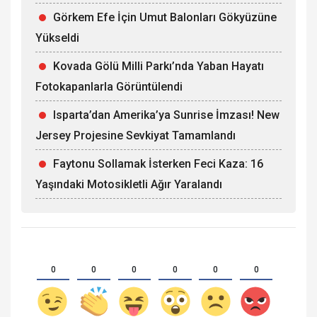
Görkem Efe İçin Umut Balonları Gökyüzüne
Yükseldi
Kovada Gölü Milli Parkı’nda Yaban Hayatı
Fotokapanlarla Görüntülendi
Isparta’dan Amerika’ya Sunrise İmzası! New
Jersey Projesine Sevkiyat Tamamlandı
Faytonu Sollamak İsterken Feci Kaza: 16
Yaşındaki Motosikletli Ağır Yaralandı
0
0
0
0
0
0