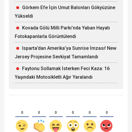
Görkem Efe İçin Umut Balonları Gökyüzüne
Yükseldi
Kovada Gölü Milli Parkı’nda Yaban Hayatı
Fotokapanlarla Görüntülendi
Isparta’dan Amerika’ya Sunrise İmzası! New
Jersey Projesine Sevkiyat Tamamlandı
Faytonu Sollamak İsterken Feci Kaza: 16
Yaşındaki Motosikletli Ağır Yaralandı
0
0
0
0
0
0