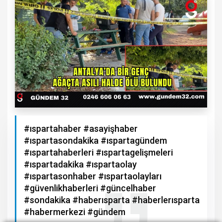
#ıspartahaber #asayişhaber
#ıspartasondakika #ıspartagündem
#ıspartahaberleri #ıspartagelişmeleri
#ıspartadakika #ıspartaolay
#ıspartasonhaber #ıspartaolayları
#güvenlikhaberleri #güncelhaber
#sondakika #haberısparta #haberlerısparta
#habermerkezi #gündem