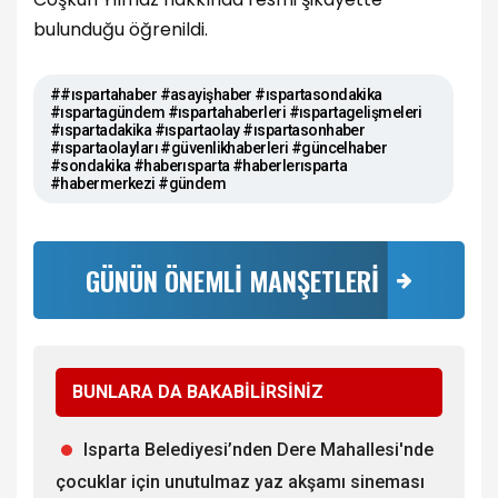
bulunduğu öğrenildi.
##ıspartahaber #asayişhaber #ıspartasondakika
#ıspartagündem #ıspartahaberleri #ıspartagelişmeleri
#ıspartadakika #ıspartaolay #ıspartasonhaber
#ıspartaolayları #güvenlikhaberleri #güncelhaber
#sondakika #haberısparta #haberlerısparta
#habermerkezi #gündem
GÜNÜN ÖNEMLİ MANŞETLERİ
BUNLARA DA BAKABİLİRSİNİZ
Isparta Belediyesi’nden Dere Mahallesi'nde
çocuklar için unutulmaz yaz akşamı sineması