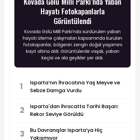
Kovada Gölü Milli Parkı’nda Yaban
Hayatı Fotokapanlarla
Görüntülendi
Kovada Gölü Milli Parkı’nda sürdürülen yaban
hayatı izleme çalışmaları kapsamında kurulan
fotokapanlar, bölgenin zengin doğal yaşamını
kayıt altına aldı. Görüntülerde vaşak, yaban
keçisi ve ala geyikler yer aldı.
Isparta’nın İhracatına Yaş Meyve ve
1
Sebze Damga Vurdu
Isparta'dan İhracatta Tarihi Başarı:
2
Rekor Seviye Görüldü
Bu Davranışlar Isparta’ya Hiç
3
Yakışmıyor