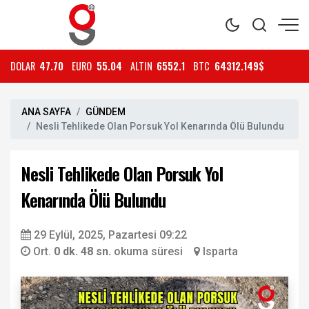
DOLAR
47.70
EURO
55.04
ALTIN
6552.1
BTC
64312.149$
ANA SAYFA
GÜNDEM
Nesli Tehlikede Olan Porsuk Yol Kenarında Ölü Bulundu
Nesli Tehlikede Olan Porsuk Yol
Kenarında Ölü Bulundu
29 Eylül, 2025, Pazartesi 09:22
Ort.
0 dk. 48 sn.
okuma süresi
Isparta