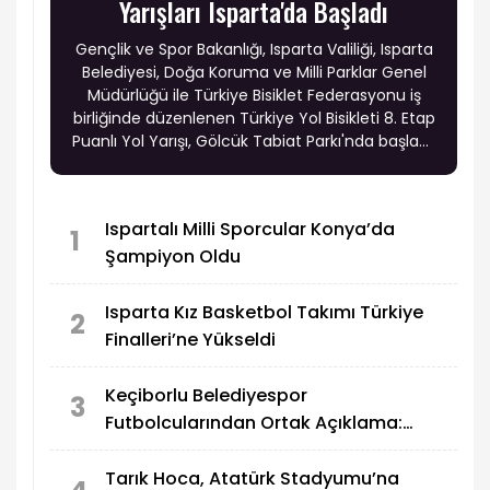
Yarışları Isparta'da Başladı
Gençlik ve Spor Bakanlığı, Isparta Valiliği, Isparta
Belediyesi, Doğa Koruma ve Milli Parklar Genel
Müdürlüğü ile Türkiye Bisiklet Federasyonu iş
birliğinde düzenlenen Türkiye Yol Bisikleti 8. Etap
Puanlı Yol Yarışı, Gölcük Tabiat Parkı'nda başladı.
Türkiye'nin dört bir yanından gelen sporcular,
üç gün sürecek organizasyonda puan
mücadelesi veriyor.
Ispartalı Milli Sporcular Konya’da
1
Şampiyon Oldu
Isparta Kız Basketbol Takımı Türkiye
2
Finalleri’ne Yükseldi
Keçiborlu Belediyespor
3
Futbolcularından Ortak Açıklama:
“Verilen Sözler Tutulmadı”
Tarık Hoca, Atatürk Stadyumu’na