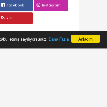
Facebook
Instagram
RSS
ANKETE KATILIN
Anladım
 kabul etmiş sayılıyorsunuz.
Daha Fazla
izce Isparta yaşanabilir bir şehir mi ?
Evet
Hayır
Kararsızım
Anketi Oyla
Oyları Göster
BENZER HABERLER