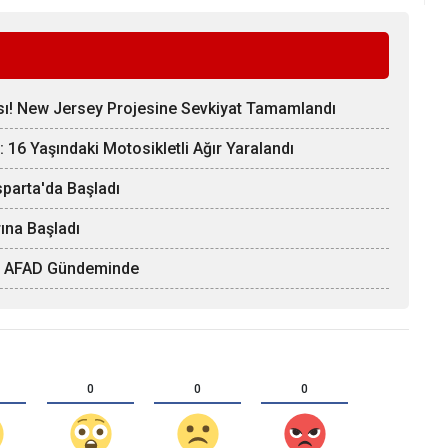
sı! New Jersey Projesine Sevkiyat Tamamlandı
 16 Yaşındaki Motosikletli Ağır Yaralandı
Isparta'da Başladı
ına Başladı
arı AFAD Gündeminde
0
0
0