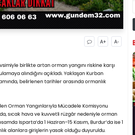
A+
A-
imiyle birlikte artan orman yangını riskine karşı
gulamaya alındığını açıkladı. Yaklaşan Kurban
mında, belirlenen tarihler arasında ormanlık
irilen Orman Yangınlarıyla Mücadele Komisyonu
nda, sıcak hava ve kuvvetli rüzgâr nedeniyle orman
 kapsamda Isparta’da 1 Haziran–15 Kasım, Burdur’da ise 1
ık alanlara girişlerin yasak olduğu duyuruldu.