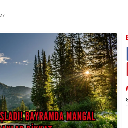
:27
S