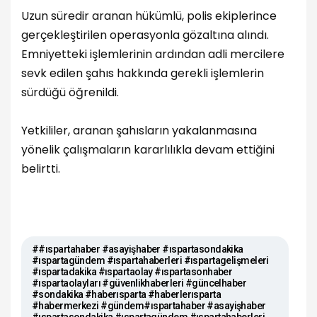
Uzun süredir aranan hükümlü, polis ekiplerince
gerçekleştirilen operasyonla gözaltına alındı.
Emniyetteki işlemlerinin ardından adli mercilere
sevk edilen şahıs hakkında gerekli işlemlerin
sürdüğü öğrenildi.
Yetkililer, aranan şahısların yakalanmasına
yönelik çalışmaların kararlılıkla devam ettiğini
belirtti.
##ıspartahaber #asayişhaber #ıspartasondakika
#ıspartagündem #ıspartahaberleri #ıspartagelişmeleri
#ıspartadakika #ıspartaolay #ıspartasonhaber
#ıspartaolayları #güvenlikhaberleri #güncelhaber
#sondakika #haberısparta #haberlerısparta
#habermerkezi #gündem#ıspartahaber #asayişhaber
#ıspartasondakika #ıspartagündem #ıspartahaberleri