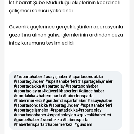
İstihbarat Şube Müdürlüğü ekiplerinin koordineli
çalışması sonucu yakalandı.
Güvenlik güçlerince gerçekleştirilen operasyonla
gözaltına alınan şahıs, işlemlerinin ardından ceza
infaz kurumuna teslim edildi.
##ıspartahaber #asayişhaber #ıspartasondakika
#ıspartagündem #ıspartahaberleri #ıspartagelişmeleri
#ıspartadakika #ıspartaolay #ıspartasonhaber
#ıspartaolayları #güvenlikhaberleri #güncelhaber
#sondakika #haberısparta #haberlerısparta
#habermerkezi #gündem#ıspartahaber #asayişhaber
#ıspartasondakika #ıspartagündem #ıspartahaberleri
#ıspartagelişmeleri #ıspartadakika #ıspartaolay
#ıspartasonhaber #ıspartaolayları #güvenlikhaberleri
#güncelhaber #sondakika #haberısparta
#haberlerısparta #habermerkezi #gündem