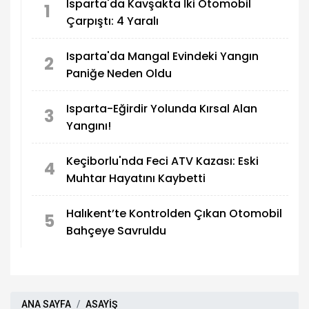
Isparta'da Kavşakta İki Otomobil
1
Çarpıştı: 4 Yaralı
Isparta'da Mangal Evindeki Yangın
2
Paniğe Neden Oldu
Isparta-Eğirdir Yolunda Kırsal Alan
3
Yangını!
Keçiborlu'nda Feci ATV Kazası: Eski
4
Muhtar Hayatını Kaybetti
Halıkent’te Kontrolden Çıkan Otomobil
5
Bahçeye Savruldu
ANA SAYFA
ASAYİŞ