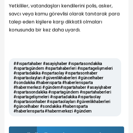
Yetkililer, vatandaşları kendilerini polis, asker,
savcı veya kamu görevlisi olarak tanıtarak para
talep eden kişilere karşı dikkatli olmaları
konusunda bir kez daha uyardı.
##ıspartahaber #asayişhaber #ıspartasondakika
#ıspartagündem #ıspartahaberleri #ıspartagelişmeleri
#ıspartadakika #ıspartaolay #ıspartasonhaber
#ıspartaolayları #güvenlikhaberleri #güncelhaber
#sondakika #haberısparta #haberlerısparta
#habermerkezi #gündem#ıspartahaber #asayişhaber
#ıspartasondakika #ıspartagündem #ıspartahaberleri
#ıspartagelişmeleri #ıspartadakika #ıspartaolay
#ıspartasonhaber #ıspartaolayları #güvenlikhaberleri
#güncelhaber #sondakika #haberısparta
#haberlerısparta #habermerkezi #gündem