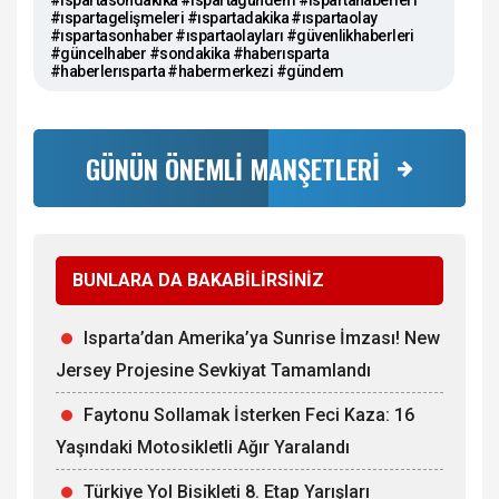
#ıspartagelişmeleri #ıspartadakika #ıspartaolay
#ıspartasonhaber #ıspartaolayları #güvenlikhaberleri
#güncelhaber #sondakika #haberısparta
#haberlerısparta #habermerkezi #gündem
GÜNÜN ÖNEMLİ MANŞETLERİ
BUNLARA DA BAKABİLİRSİNİZ
Isparta’dan Amerika’ya Sunrise İmzası! New
Jersey Projesine Sevkiyat Tamamlandı
Faytonu Sollamak İsterken Feci Kaza: 16
Yaşındaki Motosikletli Ağır Yaralandı
Türkiye Yol Bisikleti 8. Etap Yarışları