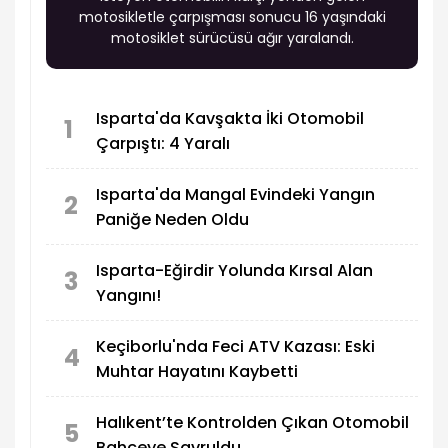
motosikletle çarpışması sonucu 16 yaşındaki
motosiklet sürücüsü ağır yaralandı.
Isparta'da Kavşakta İki Otomobil
1
Çarpıştı: 4 Yaralı
Isparta'da Mangal Evindeki Yangın
2
Paniğe Neden Oldu
Isparta-Eğirdir Yolunda Kırsal Alan
3
Yangını!
Keçiborlu'nda Feci ATV Kazası: Eski
4
Muhtar Hayatını Kaybetti
Halıkent’te Kontrolden Çıkan Otomobil
5
Bahçeye Savruldu