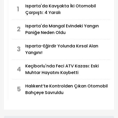
Isparta'da Kavşakta İki Otomobil
1
Çarpıştı: 4 Yaralı
Isparta'da Mangal Evindeki Yangın
2
Paniğe Neden Oldu
Isparta-Eğirdir Yolunda Kırsal Alan
3
Yangını!
Keçiborlu'nda Feci ATV Kazası: Eski
4
Muhtar Hayatını Kaybetti
Halıkent’te Kontrolden Çıkan Otomobil
5
Bahçeye Savruldu