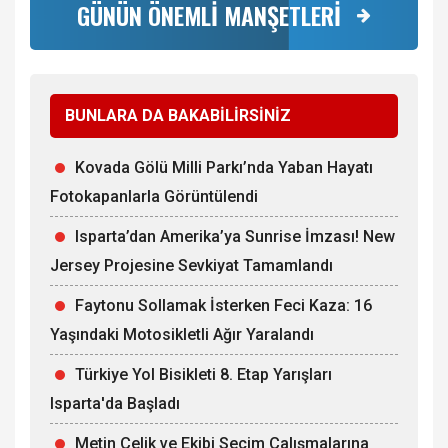
GÜNÜN ÖNEMLİ MANŞETLERİ
BUNLARA DA BAKABİLİRSİNİZ
Kovada Gölü Milli Parkı’nda Yaban Hayatı
Fotokapanlarla Görüntülendi
Isparta’dan Amerika’ya Sunrise İmzası! New
Jersey Projesine Sevkiyat Tamamlandı
Faytonu Sollamak İsterken Feci Kaza: 16
Yaşındaki Motosikletli Ağır Yaralandı
Türkiye Yol Bisikleti 8. Etap Yarışları
Isparta'da Başladı
Metin Çelik ve Ekibi Seçim Çalışmalarına