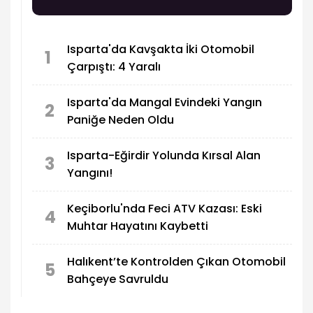
Isparta'da Kavşakta İki Otomobil
1
Çarpıştı: 4 Yaralı
Isparta'da Mangal Evindeki Yangın
2
Paniğe Neden Oldu
Isparta-Eğirdir Yolunda Kırsal Alan
3
Yangını!
Keçiborlu'nda Feci ATV Kazası: Eski
4
Muhtar Hayatını Kaybetti
Halıkent’te Kontrolden Çıkan Otomobil
5
Bahçeye Savruldu