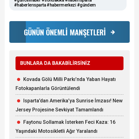
#güncelhaber #sondakika #haberısparta
#haberlerısparta #habermerkezi #gündem
GÜNÜN ÖNEMLİ MANŞETLERİ
BUNLARA DA BAKABİLİRSİNİZ
Kovada Gölü Milli Parkı’nda Yaban Hayatı
Fotokapanlarla Görüntülendi
Isparta’dan Amerika’ya Sunrise İmzası! New
Jersey Projesine Sevkiyat Tamamlandı
Faytonu Sollamak İsterken Feci Kaza: 16
Yaşındaki Motosikletli Ağır Yaralandı