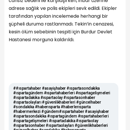
cansız bedeni ile karşılaşırken, ihbar üzerine
adrese sağlık ve polis ekipleri sevk edildi. Ekipler
tarafından yapılan incelemede herhangi bir
şüpheli duruma rastlanmadı. Tekin’in cenazesi,
kesin ölüm sebebinin tespiti için Burdur Devlet
Hastanesi morguna kaldırıldı.
##ıspartahaber #asayişhaber #ıspartasondakika
#ıspartagündem #ıspartahaberleri #ıspartagelişmeleri
#ıspartadakika #ıspartaolay #ıspartasonhaber
#ıspartaolayları #güvenlikhaberleri #güncelhaber
#sondakika #haberısparta #haberlerısparta
#habermerkezi #gündem#ıspartahaber #asayişhaber
#ıspartasondakika #ıspartagündem #ıspartahaberleri
#ıspartagelişmeleri #ıspartadakika #ıspartaolay
#ıspartasonhaber #ıspartaolayları #güvenlikhaberleri