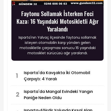
Faytonu Sollamak İsterken Feci
Kaza: 16 Yaşındaki Motosikletli Ağır
Yaralandı
Isparta'nın Yalvaç ilçesinde faytonu sollamak
isteyen otomobilin karşı yönden gelen
motosikletle çarpışması sonucu 16 yaşındaki
motosiklet sürücüsü ağır yaralandı.
Isparta'da Kavşakta İki Otomobil
1
Çarpıştı: 4 Yaralı
Isparta'da Mangal Evindeki Yangın
2
Paniğe Neden Oldu
Isparta-Eğirdir Yolunda Kırsal Alan