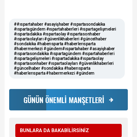
##ıspartahaber #asayişhaber #ıspartasondakika
#ıspartagündem #ıspartahaberleri #ıspartagelişmeleri
#ıspartadakika #ıspartaolay #ıspartasonhaber
#ıspartaolayları #güvenlikhaberleri #güncelhaber
#sondakika #haberısparta #haberlerısparta
#habermerkezi #gündem#ıspartahaber #asayişhaber
#ıspartasondakika #ıspartagündem #ıspartahaberleri
#ıspartagelişmeleri #ıspartadakika #ıspartaolay
#ıspartasonhaber #ıspartaolayları #güvenlikhaberleri
#güncelhaber #sondakika #haberısparta
#haberlerısparta #habermerkezi #gündem
GÜNÜN ÖNEMLİ MANŞETLERİ
BUNLARA DA BAKABİLİRSİNİZ