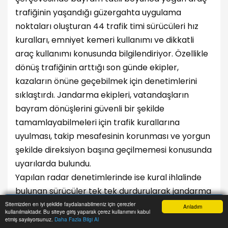
trafiğinin yaşandığı güzergahta uygulama
noktaları oluşturan 44 trafik timi sürücüleri hız
kuralları, emniyet kemeri kullanımı ve dikkatli
araç kullanımı konusunda bilgilendiriyor. Özellikle
dönüş trafiğinin arttığı son günde ekipler,
kazaların önüne geçebilmek için denetimlerini
sıklaştırdı. Jandarma ekipleri, vatandaşların
bayram dönüşlerini güvenli bir şekilde
tamamlayabilmeleri için trafik kurallarına
uyulması, takip mesafesinin korunması ve yorgun
şekilde direksiyon başına geçilmemesi konusunda
uyarılarda bulundu.
Yapılan radar denetimlerinde ise kural ihlalinde
bulunan sürücüler tek tek durdurularak jandarma
ekiplerince bilgilendirildi. Sürücülere cezai işlem
Sitemizden en iyi şekilde faydalanabilmeniz için çerezler
Anladım
kullanılmaktadır. Bu siteye giriş yaparak çerez kullanımını kabul
Anasayfa
Yazarlar
Haber Ara
İhbar Hattı
Menu
de uygulanırken sürücüler yapılan
etmiş sayılıyorsunuz.
Daha Fazla Bilgi Al