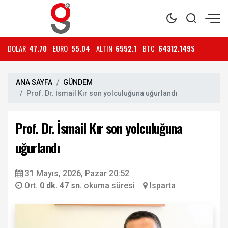
DOLAR
47.70
EURO
55.04
ALTIN
6552.1
BTC
64312.149$
ANA SAYFA
GÜNDEM
Prof. Dr. İsmail Kır son yolculuğuna uğurlandı
Prof. Dr. İsmail Kır son yolculuğuna
uğurlandı
31 Mayıs, 2026, Pazar 20:52
Ort.
0 dk. 47 sn.
okuma süresi
Isparta