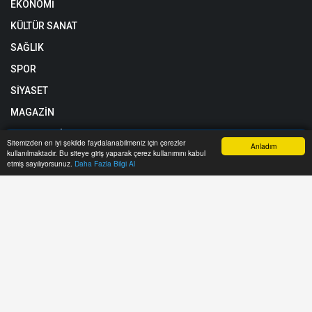
EKONOMİ
KÜLTÜR SANAT
SAĞLIK
SPOR
SİYASET
MAGAZİN
TEKNOLOJİ
Sitemizden en iyi şekilde faydalanabilmeniz için çerezler
Anladım
kullanılmaktadır. Bu siteye giriş yaparak çerez kullanımını kabul
Anasayfa
Yazarlar
Haber Ara
İhbar Hattı
Menu
etmiş sayılıyorsunuz.
Daha Fazla Bilgi Al
Röportajlar
Künye
Biyografiler
Gizlilik Politikası
Taziyeler
Hizmet Şartları
Yol Trafik Durumu
RSS
Sitemap
Sitene Ekle
Arşiv