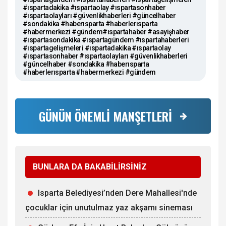
#ıspartadakika #ıspartaolay #ıspartasonhaber
#ıspartaolayları #güvenlikhaberleri #güncelhaber
#sondakika #haberısparta #haberlerısparta
#habermerkezi #gündem#ıspartahaber #asayişhaber
#ıspartasondakika #ıspartagündem #ıspartahaberleri
#ıspartagelişmeleri #ıspartadakika #ıspartaolay
#ıspartasonhaber #ıspartaolayları #güvenlikhaberleri
#güncelhaber #sondakika #haberısparta
#haberlerısparta #habermerkezi #gündem
GÜNÜN ÖNEMLİ MANŞETLERİ
BUNLARA DA BAKABİLİRSİNİZ
Isparta Belediyesi’nden Dere Mahallesi'nde
çocuklar için unutulmaz yaz akşamı sineması