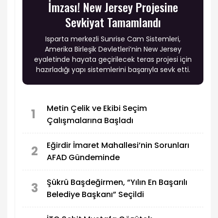
İmzası! New Jersey Projesine
Sevkiyat Tamamlandı
Isparta merkezli Sunrise Cam Sistemleri,
Amerika Birleşik Devletleri’nin New Jersey
eyaletinde hayata geçirilecek teras projesi için
hazırladığı yapı sistemlerini başarıyla sevk etti.
Metin Çelik ve Ekibi Seçim
1
Çalışmalarına Başladı
Eğirdir İmaret Mahallesi’nin Sorunları
2
AFAD Gündeminde
Şükrü Başdeğirmen, “Yılın En Başarılı
3
Belediye Başkanı” Seçildi