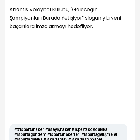
Atlantis Voleybol Kulübü, "Geleceğin
Şampiyonları Burada Yetişiyor" sloganıyla yeni
başarılara imza atmayı hedefliyor.
##ıspartahaber #asayişhaber #ıspartasondakika
#ıspartagündem #ıspartahaberleri #ıspartagelişmeleri
#ıspartadakika #ıspartaolay #ıspartasonhaber