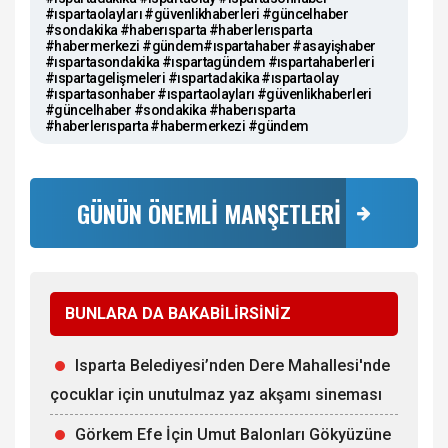
#ıspartaolayları #güvenlikhaberleri #güncelhaber
#sondakika #haberısparta #haberlerısparta
#habermerkezi #gündem#ıspartahaber #asayişhaber
#ıspartasondakika #ıspartagündem #ıspartahaberleri
#ıspartagelişmeleri #ıspartadakika #ıspartaolay
#ıspartasonhaber #ıspartaolayları #güvenlikhaberleri
#güncelhaber #sondakika #haberısparta
#haberlerısparta #habermerkezi #gündem
GÜNÜN ÖNEMLİ MANŞETLERİ
BUNLARA DA BAKABİLİRSİNİZ
Isparta Belediyesi’nden Dere Mahallesi'nde
çocuklar için unutulmaz yaz akşamı sineması
Görkem Efe İçin Umut Balonları Gökyüzüne