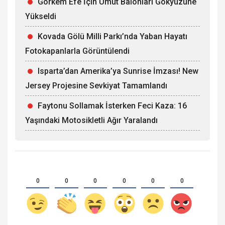
Görkem Efe İçin Umut Balonları Gökyüzüne
Yükseldi
Kovada Gölü Milli Parkı’nda Yaban Hayatı
Fotokapanlarla Görüntülendi
Isparta’dan Amerika’ya Sunrise İmzası! New
Jersey Projesine Sevkiyat Tamamlandı
Faytonu Sollamak İsterken Feci Kaza: 16
Yaşındaki Motosikletli Ağır Yaralandı
0
0
0
0
0
0