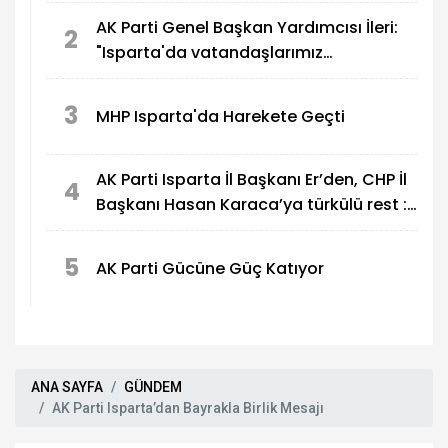
AK Parti Genel Başkan Yardımcısı İleri:
2
"Isparta'da vatandaşlarımız
başkanımızın hizmetlerinden memnun"
3
MHP Isparta'da Harekete Geçti
AK Parti Isparta İl Başkanı Er’den, CHP İl
4
Başkanı Hasan Karaca’ya türkülü rest :
‘Mezar taşlarını Hasan, koyun mu
sandın?’
5
AK Parti Gücüne Güç Katıyor
ANA SAYFA
GÜNDEM
AK Parti Isparta’dan Bayrakla Birlik Mesajı