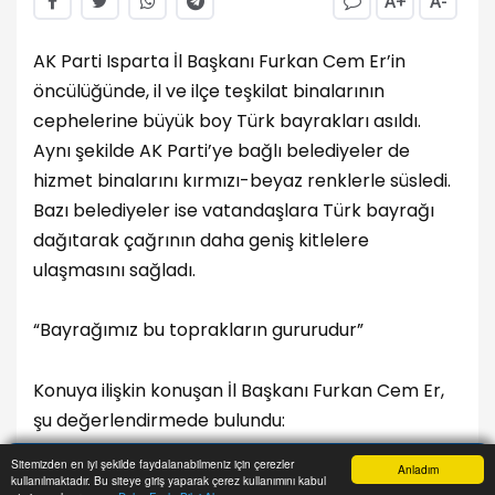
A+
A-
AK Parti Isparta İl Başkanı Furkan Cem Er’in
öncülüğünde, il ve ilçe teşkilat binalarının
cephelerine büyük boy Türk bayrakları asıldı.
Aynı şekilde AK Parti’ye bağlı belediyeler de
hizmet binalarını kırmızı-beyaz renklerle süsledi.
Bazı belediyeler ise vatandaşlara Türk bayrağı
dağıtarak çağrının daha geniş kitlelere
ulaşmasını sağladı.
“Bayrağımız bu toprakların gururudur”
Konuya ilişkin konuşan İl Başkanı Furkan Cem Er,
şu değerlendirmede bulundu:
Sitemizden en iyi şekilde faydalanabilmeniz için çerezler
Anladım
“Cumhurbaşkanımız Sayın Recep Tayyip
kullanılmaktadır. Bu siteye giriş yaparak çerez kullanımını kabul
Anasayfa
Yazarlar
Haber Ara
İhbar Hattı
Menu