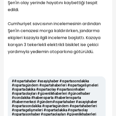
Şen'in olay yerinde hayatını kaybettiği tespit
edildi.
Cumhuriyet savcısının incelemesinin ardından
Şen'in cenazesi morga kaldırılırken, jandarma
ekipleri kazayla ilgili inceleme başlattı. Kazaya
karışan 3 tekerlekli elektrikli bisiklet ise çekici
yardımıyla yediemin otoparkına götürüldü.
##ıspartahaber #asayişhaber #ıspartasondakika
#ıspartagündem #ıspartahaberleri #ıspartagelişmeleri
#ıspartadakika #ıspartaolay #ıspartasonhaber
#ıspartaolayları #güvenlikhaberleri #güncelhaber
#sondakika #haberısparta #haberlerısparta
#habermerkezi #gündem#ıspartahaber #asayişhaber
#ıspartasondakika #ıspartagündem #ıspartahaberleri
#ıspartagelişmeleri #ıspartadakika #ıspartaolay
#ıspartasonhaber #ıspartaolayları #güvenlikhaberleri