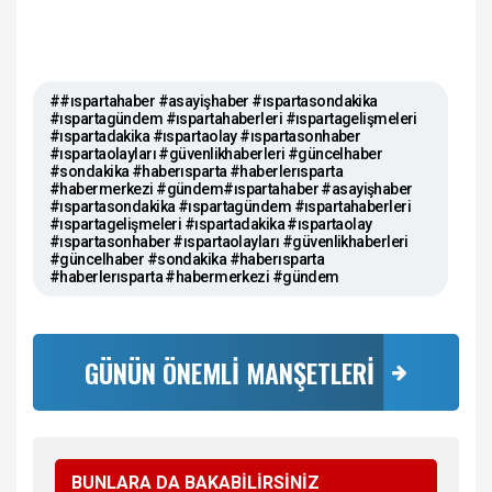
##ıspartahaber #asayişhaber #ıspartasondakika
#ıspartagündem #ıspartahaberleri #ıspartagelişmeleri
#ıspartadakika #ıspartaolay #ıspartasonhaber
#ıspartaolayları #güvenlikhaberleri #güncelhaber
#sondakika #haberısparta #haberlerısparta
#habermerkezi #gündem#ıspartahaber #asayişhaber
#ıspartasondakika #ıspartagündem #ıspartahaberleri
#ıspartagelişmeleri #ıspartadakika #ıspartaolay
#ıspartasonhaber #ıspartaolayları #güvenlikhaberleri
#güncelhaber #sondakika #haberısparta
#haberlerısparta #habermerkezi #gündem
GÜNÜN ÖNEMLİ MANŞETLERİ
BUNLARA DA BAKABİLİRSİNİZ