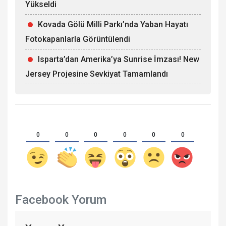
Yükseldi
Kovada Gölü Milli Parkı’nda Yaban Hayatı
Fotokapanlarla Görüntülendi
Isparta’dan Amerika’ya Sunrise İmzası! New
Jersey Projesine Sevkiyat Tamamlandı
0
0
0
0
0
0
Facebook Yorum