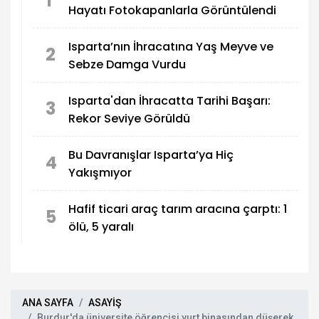
1
Hayatı Fotokapanlarla Görüntülendi
Isparta’nın İhracatına Yaş Meyve ve
2
Sebze Damga Vurdu
Isparta'dan İhracatta Tarihi Başarı:
3
Rekor Seviye Görüldü
Bu Davranışlar Isparta’ya Hiç
4
Yakışmıyor
Hafif ticari araç tarım aracına çarptı: 1
5
ölü, 5 yaralı
ANA SAYFA
ASAYİŞ
Burdur'da üniversite öğrencisi yurt binasından düşerek