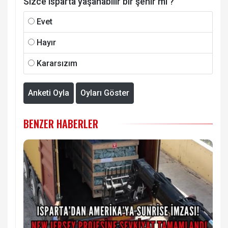
Sizce Isparta yaşanabilir bir şehir mi ?
Evet
Hayır
Kararsızım
Anketi Oyla
Oyları Göster
BENZER HABERLER