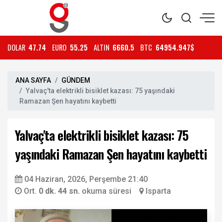
DOLAR
47.74
EURO
55.25
ALTIN
6660.5
BTC
64954.947$
ANA SAYFA
GÜNDEM
Yalvaç'ta elektrikli bisiklet kazası: 75 yaşındaki
Ramazan Şen hayatını kaybetti
Yalvaç'ta elektrikli bisiklet kazası: 75
yaşındaki Ramazan Şen hayatını kaybetti
04 Haziran, 2026, Perşembe 21:40
Ort.
0 dk. 44 sn.
okuma süresi
Isparta