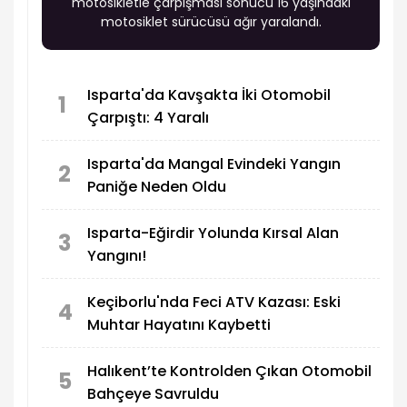
motosikletle çarpışması sonucu 16 yaşındaki
motosiklet sürücüsü ağır yaralandı.
Isparta'da Kavşakta İki Otomobil
1
Çarpıştı: 4 Yaralı
Isparta'da Mangal Evindeki Yangın
2
Paniğe Neden Oldu
Isparta-Eğirdir Yolunda Kırsal Alan
3
Yangını!
Keçiborlu'nda Feci ATV Kazası: Eski
4
Muhtar Hayatını Kaybetti
Halıkent’te Kontrolden Çıkan Otomobil
5
Bahçeye Savruldu