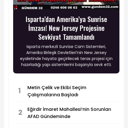
Isparta’dan Amerika’ya Sunrise
İmzası! New Jersey Projesine
Sevkiyat Tamamlandı
Isparta merkezli Sunrise Cam Sistemleri,
Amerika Birleşik Devletleri’nin New Jersey
eyaletinde hayata geçirilecek teras projesi için
hazırladığı yapı sistemlerini başarıyla sevk etti.
Metin Çelik ve Ekibi Seçim
1
Çalışmalarına Başladı
Eğirdir İmaret Mahallesi’nin Sorunları
2
AFAD Gündeminde