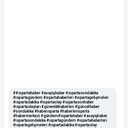
##ıspartahaber #asayişhaber #ıspartasondakika
#ıspartagündem #ıspartahaberleri #ıspartagelişmeleri
#ıspartadakika #ıspartaolay #ıspartasonhaber
#ıspartaolayları #güvenlikhaberleri #güncelhaber
#sondakika #haberısparta #haberlerısparta
#habermerkezi #gündem#ıspartahaber #asayişhaber
#ıspartasondakika #ıspartagündem #ıspartahaberleri
#ıspartagelişmeleri #ıspartadakika #ıspartaolay