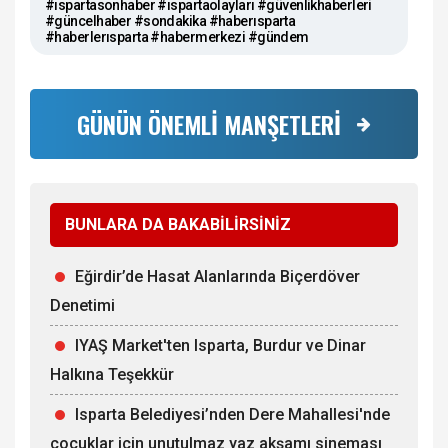
#ıspartasonhaber #ıspartaolayları #güvenlikhaberleri
#güncelhaber #sondakika #haberısparta
#haberlerısparta #habermerkezi #gündem
GÜNÜN ÖNEMLİ MANŞETLERİ
BUNLARA DA BAKABİLİRSİNİZ
Eğirdir’de Hasat Alanlarında Biçerdöver
Denetimi
IYAŞ Market'ten Isparta, Burdur ve Dinar
Halkına Teşekkür
Isparta Belediyesi’nden Dere Mahallesi'nde
çocuklar için unutulmaz yaz akşamı sineması