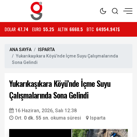
DOLAR
47.74
EURO
55.25
ALTIN
6660.5
BTC
64954.947$
ANA SAYFA
ISPARTA
Yukarıkaşıkara Köyü’nde İçme Suyu Çalışmalarında
Sona Gelindi
Yukarıkaşıkara Köyü’nde İçme Suyu
Çalışmalarında Sona Gelindi
16 Haziran, 2026, Salı 12:38
Ort.
0 dk. 55 sn.
okuma süresi
Isparta