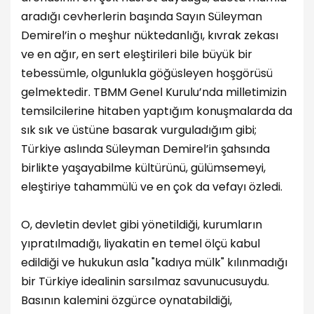
aradığı cevherlerin başında Sayın Süleyman
Demirel’in o meşhur nüktedanlığı, kıvrak zekası
ve en ağır, en sert eleştirileri bile büyük bir
tebessümle, olgunlukla göğüsleyen hoşgörüsü
gelmektedir. TBMM Genel Kurulu’nda milletimizin
temsilcilerine hitaben yaptığım konuşmalarda da
sık sık ve üstüne basarak vurguladığım gibi;
Türkiye aslında Süleyman Demirel’in şahsında
birlikte yaşayabilme kültürünü, gülümsemeyi,
eleştiriye tahammülü ve en çok da vefayı özledi.
O, devletin devlet gibi yönetildiği, kurumların
yıpratılmadığı, liyakatin en temel ölçü kabul
edildiği ve hukukun asla "kadıya mülk" kılınmadığı
bir Türkiye idealinin sarsılmaz savunucusuydu.
Basının kalemini özgürce oynatabildiği,