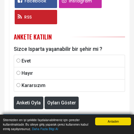
Facebook
Instagram
RSS
ANKETE KATILIN
Sizce Isparta yaşanabilir bir şehir mi ?
Evet
Hayır
Kararsızım
Anketi Oyla
Oyları Göster
BENZER HABERLER
Sitemizden en iyi şekilde faydalanabilmeniz için çerezler
Anladım
kullanılmaktadır. Bu siteye giriş yaparak çerez kullanımını kabul
Anasayfa
Yazarlar
Haber Ara
İhbar Hattı
Menu
etmiş sayılıyorsunuz.
Daha Fazla Bilgi Al