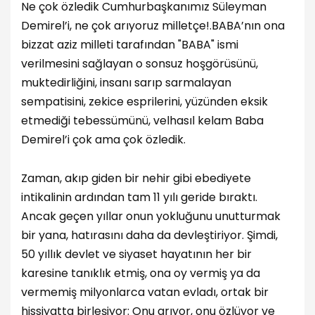
Ne çok özledik Cumhurbaşkanımız Süleyman
Demirel’i, ne çok arıyoruz milletçe!.BABA’nın ona
bizzat aziz milleti tarafından "BABA" ismi
verilmesini sağlayan o sonsuz hoşgörüsünü,
muktedirliğini, insanı sarıp sarmalayan
sempatisini, zekice esprilerini, yüzünden eksik
etmediği tebessümünü, velhasıl kelam Baba
Demirel’i çok ama çok özledik.
Zaman, akıp giden bir nehir gibi ebediyete
intikalinin ardından tam 11 yılı geride bıraktı.
Ancak geçen yıllar onun yokluğunu unutturmak
bir yana, hatırasını daha da devleştiriyor. Şimdi,
50 yıllık devlet ve siyaset hayatının her bir
karesine tanıklık etmiş, ona oy vermiş ya da
vermemiş milyonlarca vatan evladı, ortak bir
hissiyatta birleşiyor: Onu arıyor, onu özlüyor ve