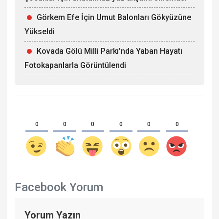
Görkem Efe İçin Umut Balonları Gökyüzüne
Yükseldi
Kovada Gölü Milli Parkı’nda Yaban Hayatı
Fotokapanlarla Görüntülendi
0
0
0
0
0
0
Facebook Yorum
Yorum Yazın