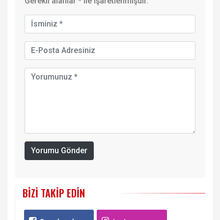
Gerekli alanlar
*
ile işaretlenmişdir.
Yorumu Gönder
BIZI TAKIP EDIN