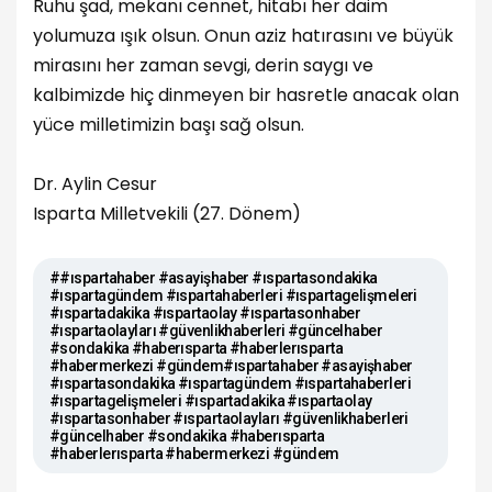
Ruhu şad, mekanı cennet, hitabı her daim
yolumuza ışık olsun. Onun aziz hatırasını ve büyük
mirasını her zaman sevgi, derin saygı ve
kalbimizde hiç dinmeyen bir hasretle anacak olan
yüce milletimizin başı sağ olsun.
Dr. Aylin Cesur
Isparta Milletvekili (27. Dönem)
##ıspartahaber #asayişhaber #ıspartasondakika
#ıspartagündem #ıspartahaberleri #ıspartagelişmeleri
#ıspartadakika #ıspartaolay #ıspartasonhaber
#ıspartaolayları #güvenlikhaberleri #güncelhaber
#sondakika #haberısparta #haberlerısparta
#habermerkezi #gündem#ıspartahaber #asayişhaber
#ıspartasondakika #ıspartagündem #ıspartahaberleri
#ıspartagelişmeleri #ıspartadakika #ıspartaolay
#ıspartasonhaber #ıspartaolayları #güvenlikhaberleri
#güncelhaber #sondakika #haberısparta
#haberlerısparta #habermerkezi #gündem