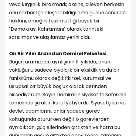
veya kırgınlık bırakmadı; aksine, dileyen herkesin
onu serbestçe eleştirebildiği ama günün sonunda
hakkını, emeğini teslim ettiği büyük bir
"Demokrasi Kahramanı" olarak tarihteki
sarsılmaz ve ulaşılamaz yerini aldı.
On Bir Yılın Ardından Demirel Felsefesi
Bugün aramızdan ayrılışının 11. yılında, onun
yokluğunu sadece biyolojik bir eksiklik ya da bir
fani ölümü olarak değil; fikirsel, kurumsal ve
üslupsal bir büyük boşluk olarak derinden
hissediyorum. Sayın Demirel’in siyaset felsefesinin
temelinde şu altın kural yatıyordu: Siyasetçileri ve
devlet adamlarını, onlar sadece görev
koltuğunda otururken değil; o görevlerden
ayrıldıktan, güç ellerinden gittikten ve hatta bu
dünyadan göçüp gittikten epey sonra, zamanın