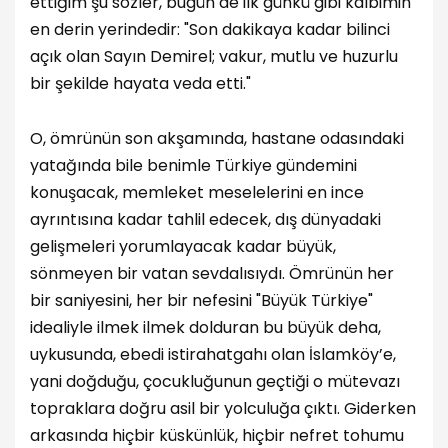
ettiğim şu sözler, bugün de ilk günkü gibi kalbimin
en derin yerindedir: "Son dakikaya kadar bilinci
açık olan Sayın Demirel; vakur, mutlu ve huzurlu
bir şekilde hayata veda etti."
O, ömrünün son akşamında, hastane odasındaki
yatağında bile benimle Türkiye gündemini
konuşacak, memleket meselelerini en ince
ayrıntısına kadar tahlil edecek, dış dünyadaki
gelişmeleri yorumlayacak kadar büyük,
sönmeyen bir vatan sevdalısıydı. Ömrünün her
bir saniyesini, her bir nefesini "Büyük Türkiye"
idealiyle ilmek ilmek dolduran bu büyük deha,
uykusunda, ebedi istirahatgahı olan İslamköy’e,
yani doğduğu, çocukluğunun geçtiği o mütevazı
topraklara doğru asil bir yolculuğa çıktı. Giderken
arkasında hiçbir küskünlük, hiçbir nefret tohumu