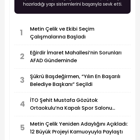
hazırladığı yapı sistemlerini başarıyla sevk etti.
Metin Çelik ve Ekibi Seçim
1
Çalışmalarına Başladı
Eğirdir İmaret Mahallesi’nin Sorunları
2
AFAD Gündeminde
Şükrü Başdeğirmen, “Yılın En Başarılı
3
Belediye Başkanı” Seçildi
İTO Şehit Mustafa Gözütok
4
Ortaokulu’na Kapalı Spor Salonu
Yapılıyor
Metin Çelik Yeniden Adaylığını Açıkladı:
5
12 Büyük Projeyi Kamuoyuyla Paylaştı