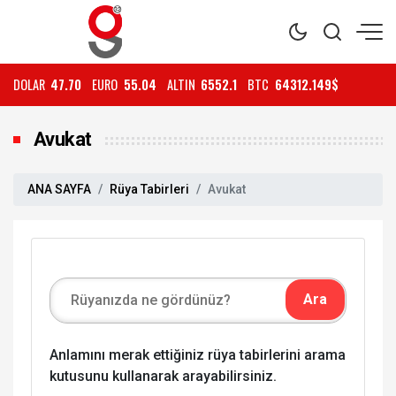
DOLAR
47.70
EURO
55.04
ALTIN
6552.1
BTC
64312.149$
Avukat
ANA SAYFA
Rüya Tabirleri
Avukat
Anlamını merak ettiğiniz rüya tabirlerini arama
kutusunu kullanarak arayabilirsiniz.