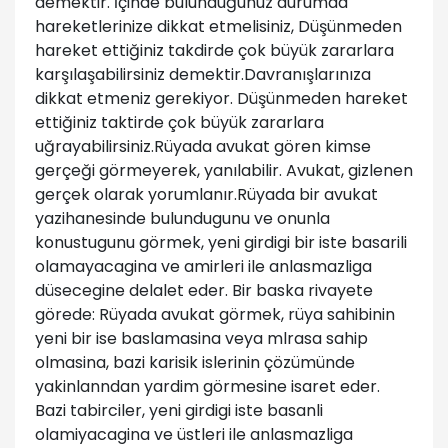
demektir. İçinde bulunduğunuz durumda
hareketlerinize dikkat etmelisiniz, Düşünmeden
hareket ettiğiniz takdirde çok büyük zararlara
karşılaşabilirsiniz demektir.Davranışlarınıza
dikkat etmeniz gerekiyor. Düşünmeden hareket
ettiğiniz taktirde çok büyük zararlara
uğrayabilirsiniz.Rüyada avukat gören kimse
gerçeği görmeyerek, yanılabilir. Avukat, gizlenen
gerçek olarak yorumlanır.Rüyada bir avukat
yazihanesinde bulundugunu ve onunla
konustugunu görmek, yeni girdigi bir iste basarili
olamayacagina ve amirleri ile anlasmazliga
düsecegine delalet eder. Bir baska rivayete
görede: Rüyada avukat görmek, rüya sahibinin
yeni bir ise baslamasina veya mlrasa sahip
olmasina, bazi karisik islerinin çözümünde
yakinlanndan yardim görmesine isaret eder.
Bazi tabirciler, yeni girdigi iste basanli
olamiyacagina ve üstleri ile anlasmazliga