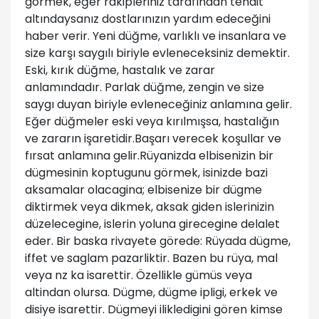
görmek, eğer rakipleriniz tarafından tehdit
altındaysanız dostlarınızın yardım edeceğini
haber verir. Yeni düğme, varlıklı ve insanlara ve
size karşı saygılı biriyle evleneceksiniz demektir.
Eski, kırık düğme, hastalık ve zarar
anlamındadır. Parlak düğme, zengin ve size
saygı duyan biriyle evleneceğiniz anlamına gelir.
Eğer düğmeler eski veya kırılmışsa, hastalığın
ve zararın işaretidir.Başarı verecek koşullar ve
fırsat anlamına gelir.Rüyanizda elbisenizin bir
dügmesinin koptugunu görmek, isinizde bazi
aksamalar olacagina; elbisenize bir dügme
diktirmek veya dikmek, aksak giden islerinizin
düzelecegine, islerin yoluna girecegine delalet
eder. Bir baska rivayete görede: Rüyada dügme,
iffet ve saglam pazarliktir. Bazen bu rüya, mal
veya nz ka isarettir. Özellikle gümüs veya
altindan olursa. Dügme, dügme ipligi, erkek ve
disiye isarettir. Dügmeyi ilikledigini gören kimse