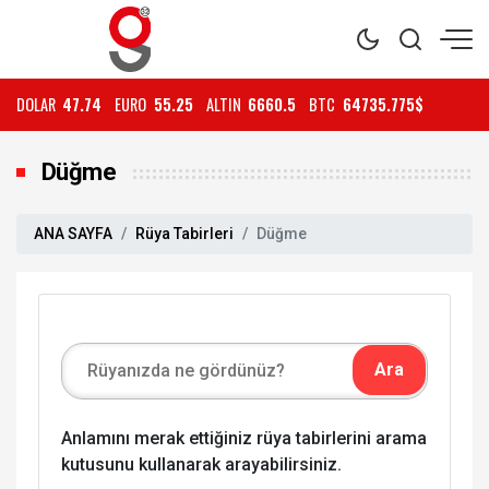
DOLAR
47.74
EURO
55.25
ALTIN
6660.5
BTC
64735.775$
Düğme
ANA SAYFA
Rüya Tabirleri
Düğme
Anlamını merak ettiğiniz rüya tabirlerini arama
kutusunu kullanarak arayabilirsiniz.