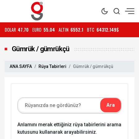
DOLAR
47.70
EURO
55.04
ALTIN
6552.1
BTC
64312.149$
Gümrük / gümrükçü
ANA SAYFA
Rüya Tabirleri
Gümrük / gümrükçü
Anlamını merak ettiğiniz rüya tabirlerini arama
kutusunu kullanarak arayabilirsiniz.