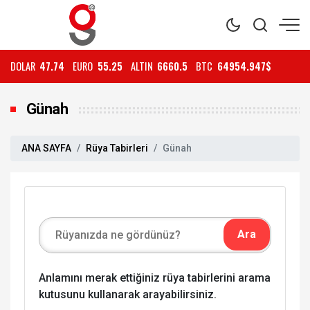
DOLAR
47.74
EURO
55.25
ALTIN
6660.5
BTC
64954.947$
Günah
ANA SAYFA
Rüya Tabirleri
Günah
Anlamını merak ettiğiniz rüya tabirlerini arama
kutusunu kullanarak arayabilirsiniz.