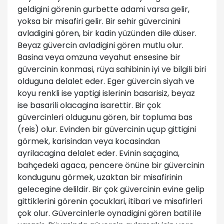
geldigini görenin gurbette adami varsa gelir,
yoksa bir misafiri gelir. Bir sehir güvercinini
avladigini gören, bir kadin yüzünden dile düser.
Beyaz güvercin avladigini gören mutlu olur.
Basina veya omzuna veyahut ensesine bir
güvercinin konmasi, rüya sahibinin iyi ve bilgili biri
olduguna delalet eder. Eger güvercin siyah ve
koyu renkli ise yaptigi islerinin basarisiz, beyaz
ise basarili olacagina isarettir. Bir çok
güvercinleri oldugunu gören, bir topluma bas
(reis) olur. Evinden bir güvercinin uçup gittigini
görmek, karisindan veya kocasindan
ayrilacagina delalet eder. Evinin saçagina,
bahçedeki agaca, pencere önüne bir güvercinin
kondugunu görmek, uzaktan bir misafirinin
gelecegine delildir. Bir çok güvercinin evine gelip
gittiklerini görenin çocuklari, itibari ve misafirleri
çok olur. Güvercinlerle oynadigini gören batil ile