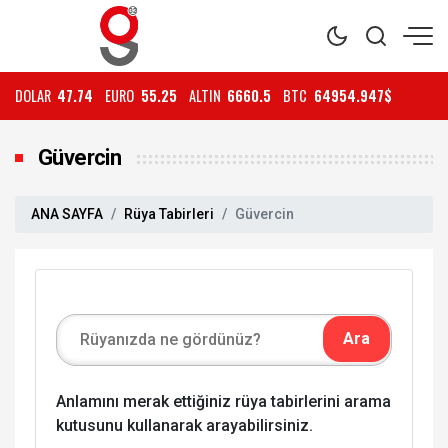
DOLAR
47.74
EURO
55.25
ALTIN
6660.5
BTC
64954.947$
Güvercin
ANA SAYFA
Rüya Tabirleri
Güvercin
Anlamını merak ettiğiniz rüya tabirlerini arama
kutusunu kullanarak arayabilirsiniz.