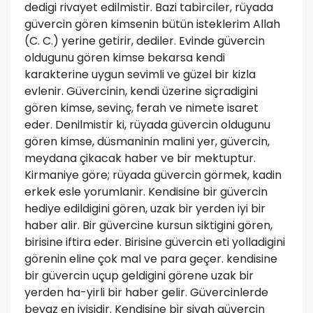
dedigi rivayet edilmistir. Bazi tabirciler, rüyada
güvercin gören kimsenin bütün isteklerim Allah
(C. C.) yerine getirir, dediler. Evinde güvercin
oldugunu gören kimse bekarsa kendi
karakterine uygun sevimli ve güzel bir kizla
evlenir. Güvercinin, kendi üzerine siçradigini
gören kimse, sevinç, ferah ve nimete isaret
eder. Denilmistir ki, rüyada güvercin oldugunu
gören kimse, düsmaninin malini yer, güvercin,
meydana çikacak haber ve bir mektuptur.
Kirmaniye göre; rüyada güvercin görmek, kadin
erkek esle yorumlanir. Kendisine bir güvercin
hediye edildigini gören, uzak bir yerden iyi bir
haber alir. Bir güvercine kursun siktigini gören,
birisine iftira eder. Birisine güvercin eti yolladigini
görenin eline çok mal ve para geçer. kendisine
bir güvercin uçup geldigini görene uzak bir
yerden ha-yirli bir haber gelir. Güvercinlerde
beyaz en iyisidir. Kendisine bir siyah güvercin