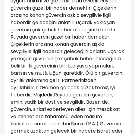
uygun, ahlaklı ve güzel bir kızla evlenir.Rüyada
güvercin güzel bir haber demektir. Çiçeklerin
arasına konan güvercin aşkla sevgiliyle ilgili
haberdir geleceğini anlatır. Uçarak yaklaşan
güvercin çok çabuk haber alacağınızı belirtir
Rüyada güvercin güzel bir haber demektir.
Çiçeklerin arasına konan güvercin aşkla
sevgiliyle ilgili haberdir geleceğini anlatır. Uçarak
yaklaşan güvercin çok çabuk haber alacağınızı
belirtir İki güvercinin birlikte yuva yapmaları,
barışın ve mutluluğun işaretidir. Ölü bir güvercin,
ayrılık anlamına gelir. Partnerinizden
ayrılabilirsinizHemen gelecek güzel, temiz, iyi
haberdir. Müjdedir.Rüyada görülen güvercin,
emin, sadik bir dost ve sevgilidir. Bazen de,
güvercin, sirlari ezberleyen ailesi için mesakkat
ve mihnetlere tahammül eden masum
kadinlara isaret eder. ibni Sirinin (R.A.) Güvercin
görmek uzaktan gelecek bir habere isaret eder