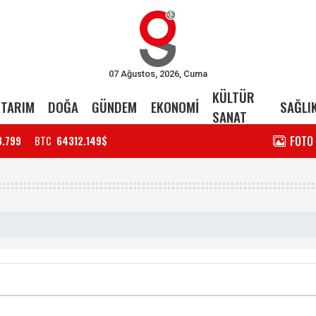
07 Ağustos, 2026, Cuma
KÜLTÜR
TARIM
DOĞA
GÜNDEM
EKONOMİ
SAĞLI
SANAT
FOTO
3.799
BTC
64312.149$