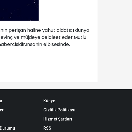
ın perişan haline yahut aldatıcı dünya
 sevinç ve müjdeye delaleet eder.Mutlu
habercisidir.Insanin elbisesinde,
ar
Künye
er
Gizlilik Politikası
Hizmet Şartları
k Durumu
RSS