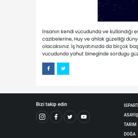
İnsanın kendi vücudunda ve kullandığı 
cazibelerine, Huy ve ahlak güzelliği dü
olacaksınız. İş hayatınızda da birçok başa
vücudunda yahut bineginde sordugu güzell
Bizi takip edin
ISPAR
ASAYİŞ
TARIM
DOĞA