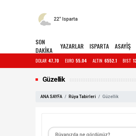
22°
Isparta
SON
YAZARLAR
ISPARTA
ASAYİŞ
DAKİKA
DOLAR
47.70
EURO
55.04
ALTIN
6552.1
BIST
1
Güzellik
ANA SAYFA
Rüya Tabirleri
Güzellik