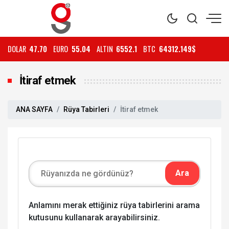
DOLAR
47.70
EURO
55.04
ALTIN
6552.1
BTC
64312.149$
İtiraf etmek
ANA SAYFA
Rüya Tabirleri
İtiraf etmek
Anlamını merak ettiğiniz rüya tabirlerini arama
kutusunu kullanarak arayabilirsiniz.