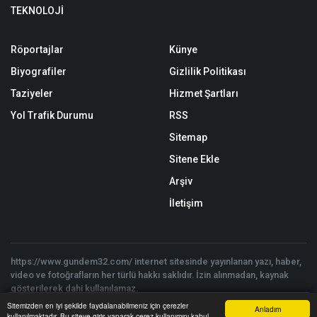
TEKNOLOJİ
Röportajlar
Künye
Biyografiler
Gizlilik Politikası
Taziyeler
Hizmet Şartları
Yol Trafik Durumu
RSS
Sitemap
Sitene Ekle
Arşiv
İletişim
https://www.gundem32.com/ internet sitesinde yayınlanan yazı, haber,
video ve fotoğrafların her türlü hakkı saklıdır. İzin alınmadan, kaynak
gösterilerek dahi kullanılamaz.
Copyright © 2026 Isparta Gündem 32 Haber - Tüm hakları saklıdır. |
Sitemizden en iyi şekilde faydalanabilmeniz için çerezler
Anladım
Yazılım:
Onemsoft
kullanılmaktadır. Bu siteye giriş yaparak çerez kullanımını kabul