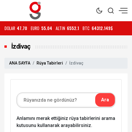
DOLAR
47.70
EURO
55.04
ALTIN
6552.1
BTC
64312.149$
İzdivaç
ANA SAYFA
Rüya Tabirleri
İzdivaç
Anlamını merak ettiğiniz rüya tabirlerini arama
kutusunu kullanarak arayabilirsiniz.