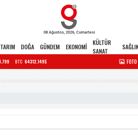
08 Ağustos, 2026, Cumartesi
KÜLTÜR
TARIM
DOĞA
GÜNDEM
EKONOMİ
SAĞLI
SANAT
FOTO
3.799
BTC
64312.149$