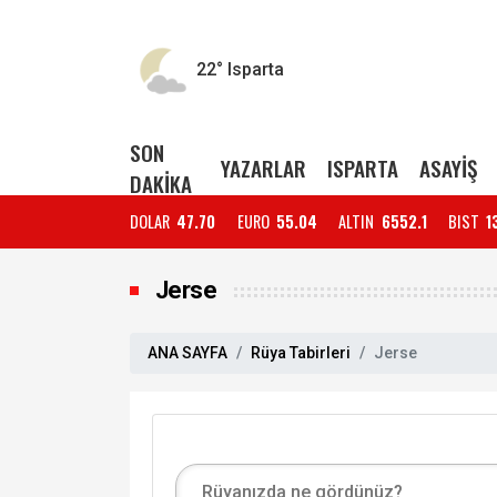
22°
Isparta
SON
YAZARLAR
ISPARTA
ASAYİŞ
DAKİKA
DOLAR
47.70
EURO
55.04
ALTIN
6552.1
BIST
1
Jerse
ANA SAYFA
Rüya Tabirleri
Jerse