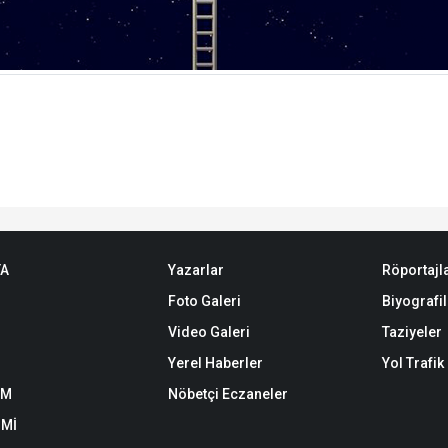
TA
Yazarlar
Röportajl
Foto Galeri
Biyografil
Video Galeri
Taziyeler
Yerel Haberler
Yol Trafi
EM
Nöbetçi Eczaneler
Mİ