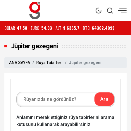
DOLAR
47.58
EURO
54.93
ALTIN
6365.7
BTC
64302.409$
Jüpiter gezegeni
ANA SAYFA
Rüya Tabirleri
Jüpiter gezegeni
Anlamını merak ettiğiniz rüya tabirlerini arama
kutusunu kullanarak arayabilirsiniz.