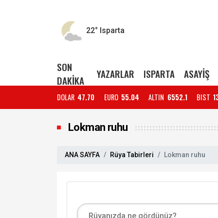
22°
Isparta
SON
YAZARLAR
ISPARTA
ASAYİŞ
DAKİKA
DOLAR
47.70
EURO
55.04
ALTIN
6552.1
BIST
1
Lokman ruhu
ANA SAYFA
Rüya Tabirleri
Lokman ruhu