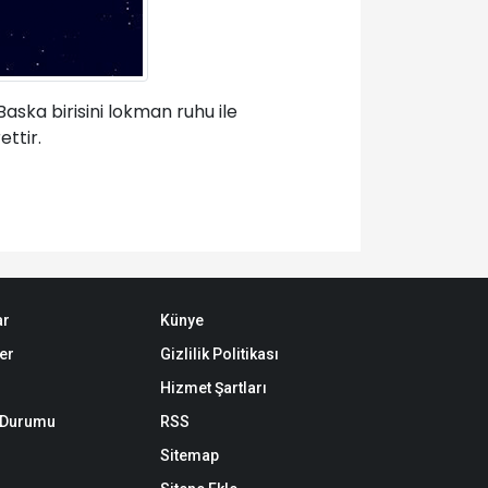
aska birisini lokman ruhu ile
ettir.
ar
Künye
er
Gizlilik Politikası
Hizmet Şartları
k Durumu
RSS
Sitemap