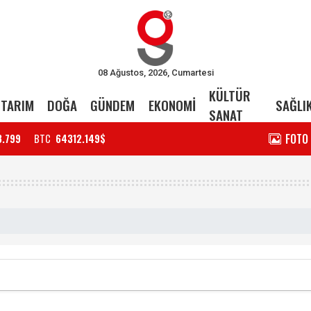
08 Ağustos, 2026, Cumartesi
KÜLTÜR
TARIM
DOĞA
GÜNDEM
EKONOMİ
SAĞLI
SANAT
FOTO
3.799
BTC
64312.149$