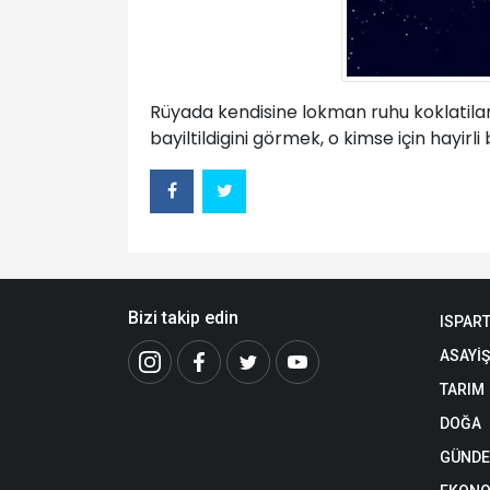
Rüyada kendisine lokman ruhu koklatilarak
bayiltildigini görmek, o kimse için hayirl
Bizi takip edin
ISPAR
ASAYİŞ
TARIM
DOĞA
GÜND