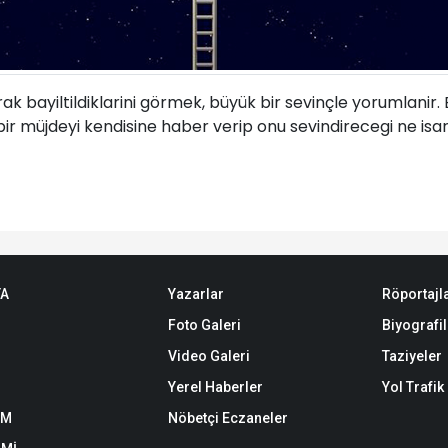
 bayiltildiklarini görmek, büyük bir sevinçle yorumlanir. B
i bir müjdeyi kendisine haber verip onu sevindirecegi ne isar
TA
Yazarlar
Röportajl
Foto Galeri
Biyografil
Video Galeri
Taziyeler
Yerel Haberler
Yol Trafi
EM
Nöbetçi Eczaneler