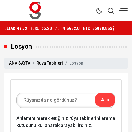
DOLAR
47.72
EURO
55.20
ALTIN
6662.0
BTC
65098.865$
Losyon
ANA SAYFA
Rüya Tabirleri
Losyon
Anlamını merak ettiğiniz rüya tabirlerini arama
kutusunu kullanarak arayabilirsiniz.