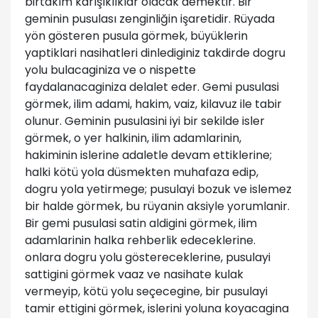
birtakım karışıklıklar olacak demektir. Bir
geminin pusulası zenginliğin işaretidir. Rüyada
yön gösteren pusula görmek, büyüklerin
yaptiklari nasihatleri dinlediginiz takdirde dogru
yolu bulacaginiza ve o nispette
faydalanacaginiza delalet eder. Gemi pusulasi
görmek, ilim adami, hakim, vaiz, kilavuz ile tabir
olunur. Geminin pusulasini iyi bir sekilde isler
görmek, o yer halkinin, ilim adamlarinin,
hakiminin islerine adaletle devam ettiklerine;
halki kötü yola düsmekten muhafaza edip,
dogru yola yetirmege; pusulayi bozuk ve islemez
bir halde görmek, bu rüyanin aksiyle yorumlanir.
Bir gemi pusulasi satin aldigini görmek, ilim
adamlarinin halka rehberlik edeceklerine.
onlara dogru yolu göstereceklerine, pusulayi
sattigini görmek vaaz ve nasihate kulak
vermeyip, kötü yolu seçecegine, bir pusulayi
tamir ettigini görmek, islerini yoluna koyacagina