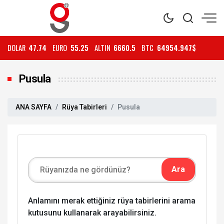
DOLAR
47.74
EURO
55.25
ALTIN
6660.5
BTC
64954.947$
Pusula
ANA SAYFA
Rüya Tabirleri
Pusula
Anlamını merak ettiğiniz rüya tabirlerini arama
kutusunu kullanarak arayabilirsiniz.