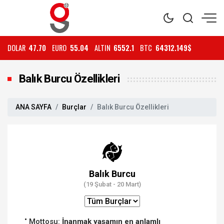
DOLAR
47.70
EURO
55.04
ALTIN
6552.1
BTC
64312.149$
Balık Burcu Özellikleri
ANA SAYFA
Burçlar
Balık Burcu Özellikleri
Balık Burcu
(19 Şubat - 20 Mart)
Mottosu:
İnanmak yaşamın en anlamlı