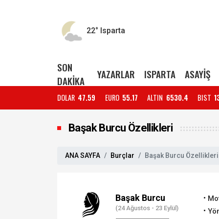
22°
Isparta
SON
YAZARLAR
ISPARTA
ASAYİŞ
DAKİKA
DOLAR
47.59
EURO
55.17
ALTIN
6530.4
BIST
1
Başak Burcu Özellikleri
ANA SAYFA
Burçlar
Başak Burcu Özellikleri
Başak Burcu
Mo
(24 Ağustos - 23 Eylül)
Yön