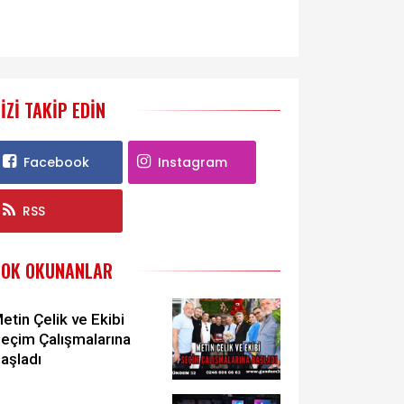
IZI TAKIP EDIN
Facebook
Instagram
RSS
ÇOK OKUNANLAR
etin Çelik ve Ekibi
eçim Çalışmalarına
aşladı