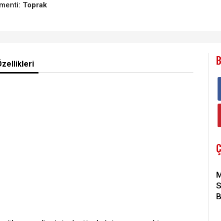
menti:
Toprak
B
zellikleri
M
S
B