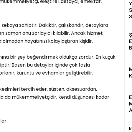
, mükemmeliyetçi, eleştirel, detaycı, emektar,
Y
S
S
g
r zekaya sahiptir. Dakiktir, çalışkandır, detaylara
man zaman onu zorlayıcı kılabilir. Ancak hizmet
Ş
 olmadan hayatınızı kolaylaştıran kişidir.
E
B
ına bir şey beğendirmek oldukça zordur. En küçük
ptir. Bazen bu detaylar içinde çok fazla
M
lanır, kuruntu ve evhamlar geliştirebilir.
kesimleri tercih eder, süsten, aksesuardan,
da da mükemmeliyetçidir, kendi düşüncesi kadar
E
M
A
lar
I