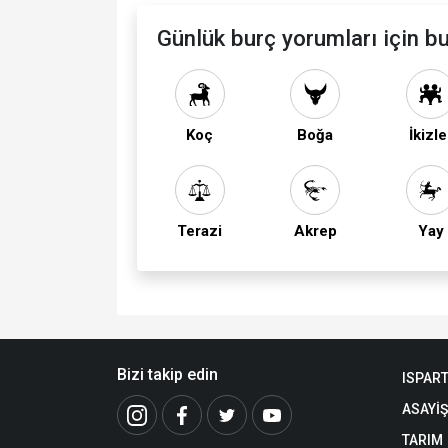
Günlük burç yorumları için bu
Koç
Boğa
İkizle
Terazi
Akrep
Yay
Bizi takip edin
ISPAR
ASAYİŞ
TARIM