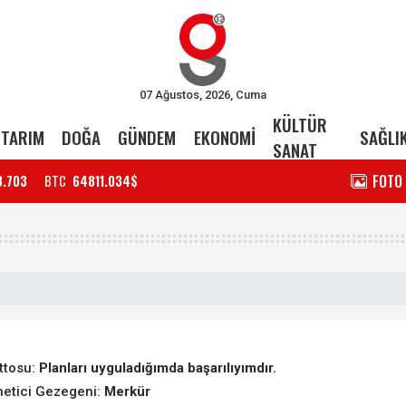
07 Ağustos, 2026, Cuma
KÜLTÜR
TARIM
DOĞA
GÜNDEM
EKONOMİ
SAĞLI
SANAT
FOTO
3.703
BTC
64811.034$
ttosu:
Planları uyguladığımda başarılıyımdır.
etici Gezegeni:
Merkür