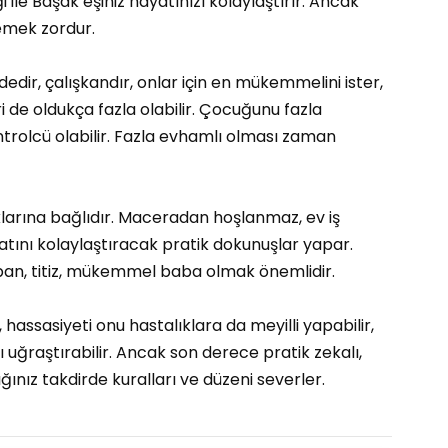
iği ile Başak eşiniz hayatınızı kolaylaştırır. Ancak
emek zordur.
ir, çalışkandır, onlar için en mükemmelini ister,
i de oldukça fazla olabilir. Çocuğunu fazla
kontrolcü olabilir. Fazla evhamlı olması zaman
larına bağlıdır. Maceradan hoşlanmaz, ev iş
tını kolaylaştıracak pratik dokunuşlar yapar.
an, titiz, mükemmel baba olmak önemlidir.
 hassasiyeti onu hastalıklara da meyilli yapabilir,
 uğraştırabilir. Ancak son derece pratik zekalı,
ığınız takdirde kuralları ve düzeni severler.