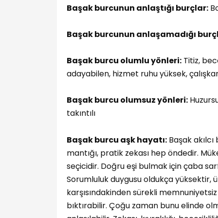
Başak burcunun anlaştığı burçlar:
Bo
Başak burcunun anlaşamadığı burçl
Başak burcu olumlu yönleri:
Titiz, bec
adayabilen, hizmet ruhu yüksek, çalışka
Başak burcu olumsuz yönleri:
Huzursuz
takıntılı
Başak burcu aşk hayatı:
Başak akılcı b
mantığı, pratik zekası hep öndedir. Müke
seçicidir. Doğru eşi bulmak için çaba sar
Sorumluluk duygusu oldukça yüksektir, ü
karşısındakinden sürekli memnuniyetsiz tav
bıktırabilir. Çoğu zaman bunu elinde ol