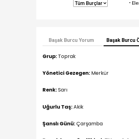
Ele
Başak Burcu Yorum
Başak Burcu Ö
Grup:
Toprak
Yönetici Gezegen:
Merkür
Renk:
Sarı
Uğurlu Taş:
Akik
Şanslı Günü:
Çarşamba