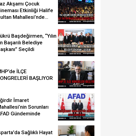
az Akşamı Çocuk
ineması Etkinliği Halife
ultan Mahallesi’nde
erçekleştirildi
ükrü Başdeğirmen, “Yılın
n Başarılı Belediye
aşkanı” Seçildi
HP’de İLÇE
KONGRELERİ BAŞLIYOR
ğirdir İmaret
ahallesi’nin Sorunları
FAD Gündeminde
sparta'da Sağlıklı Hayat