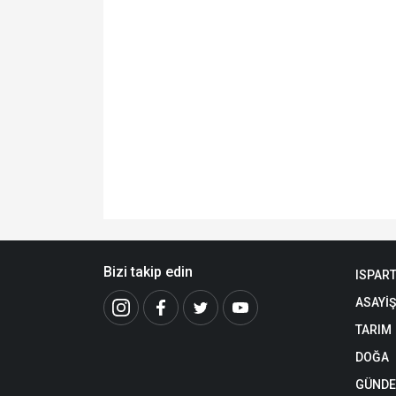
Bizi takip edin
ISPAR
ASAYİŞ
TARIM
DOĞA
GÜND