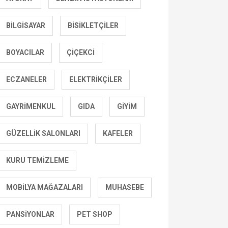
BILGISAYAR
BISIKLETÇILER
BOYACILAR
ÇIÇEKCI
ECZANELER
ELEKTRIKÇILER
GAYRIMENKUL
GIDA
GIYIM
GÜZELLIK SALONLARI
KAFELER
KURU TEMIZLEME
MOBILYA MAĞAZALARI
MUHASEBE
PANSIYONLAR
PET SHOP