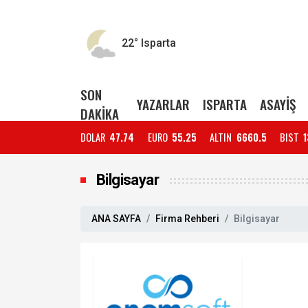
22°
Isparta
SON
YAZARLAR
ISPARTA
ASAYİŞ
DAKİKA
DOLAR
47.74
EURO
55.25
ALTIN
6660.5
BIST
1
Bilgisayar
ANA SAYFA
Firma Rehberi
Bilgisayar