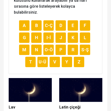
kutusunu kullanarak arayabilir ya da harf
sırasına göre listeleyerek kolayca
bulabilirsiniz.
A
B
C-Ç
D
E
F
G
H
I-İ
J
K
L
M
N
O-Ö
P
R
S-Ş
T
U-Ü
V
Y
Z
Lav
Latin çiçeği