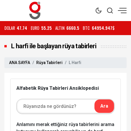
DOLAR
47.74
EURO
55.25
ALTIN
6660.5
BTC
64954.947$
L harfi ile başlayan rüya tabirleri
ANA SAYFA
Rüya Tabirleri
L Harfi
Alfabetik Rüya Tabirleri Ansiklopedisi
Anlamını merak ettiğiniz rüya tabirlerini arama