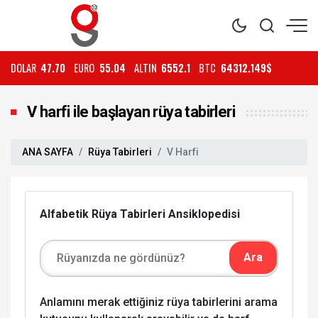
DOLAR
47.70
EURO
55.04
ALTIN
6552.1
BTC
64312.149$
V harfi ile başlayan rüya tabirleri
ANA SAYFA
Rüya Tabirleri
V Harfi
Alfabetik Rüya Tabirleri Ansiklopedisi
Anlamını merak ettiğiniz rüya tabirlerini arama