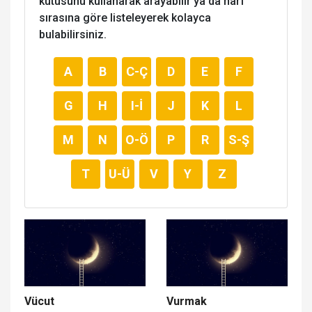
kutusunu kullanarak arayabilir ya da harf
sırasına göre listeleyerek kolayca
bulabilirsiniz.
A
B
C-Ç
D
E
F
G
H
I-İ
J
K
L
M
N
O-Ö
P
R
S-Ş
T
U-Ü
V
Y
Z
Vücut
Vurmak