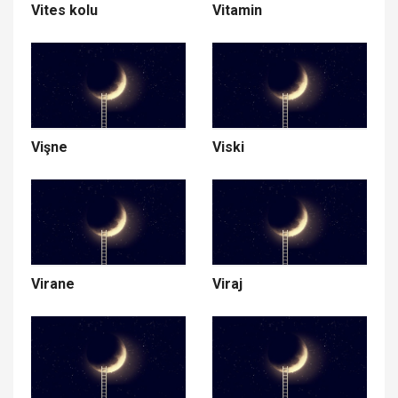
Vites kolu
Vitamin
Vişne
Viski
Virane
Viraj