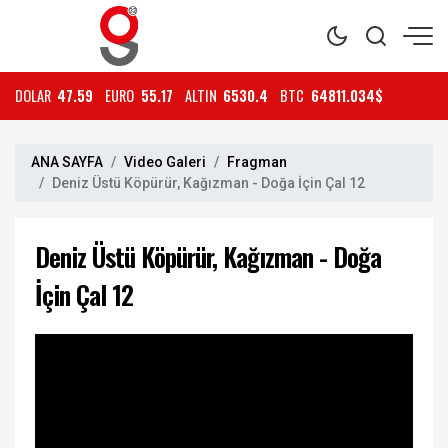
DOLAR
47.59
EURO
55.17
ALTIN
6530.4
BTC
64811.034$
ANA SAYFA
Video Galeri
Fragman
Deniz Üstü Köpürür, Kağızman - Doğa İçin Çal 12
Deniz Üstü Köpürür, Kağızman - Doğa
İçin Çal 12