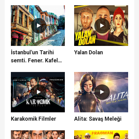
Çal 12
İstanbul'un Tarihi
Yalan Dolan
semti. Fener. Kafeler
caddesi ve kiremit
evleri
Karakomik Filmler
Alita: Savaş Meleği