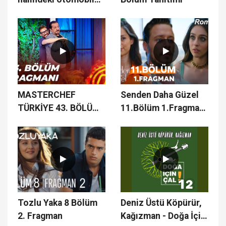
çarptı, ortalık savaş
alanına döndü
MASTERCHEF
Senden Daha Güzel
TÜRKİYE 43. BÖLÜM
11.Bölüm 1.Fragman
FRAGMANI | ON
- Mai Frumos Decât
BEŞİNCİ İSİM KİM
Tine 11. Rpisodul
OLACAK?
1.Trailer
Tozlu Yaka 8 Bölüm
Deniz Üstü Köpürür,
2. Fragman
Kağızman - Doğa İçin