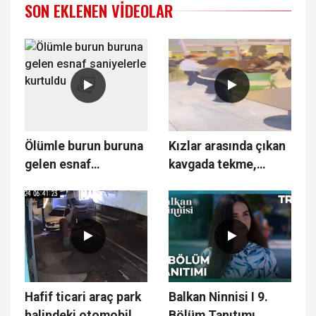
SON EKLENEN VIDEOLAR
Ölümle burun buruna
Kızlar arasında çıkan
gelen esnaf
kavgada tekme,
saniyelerle kurtuldu
yumruk ve
sandalyeler havada
uçuştu
Hafif ticari araç park
Balkan Ninnisi I 9.
halindeki otomobile
Bölüm Tanıtımı